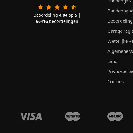
Bandengara
Bandenhand
Beoordeling
4.84
op
5
|
Beoordeling
66416
beoordelingen
Garage regi
Wettelijke 
Algemene v
Land
Privacybelei
Cookies