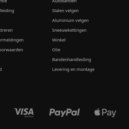
ntie
Autobanden
leiding
Stalen velgen
Aluminium velgen
streren
Sneeuwkettingen
vermeldingen
Winkel
oorwaarden
Olie
Bandenhandleiding
d
Levering en montage