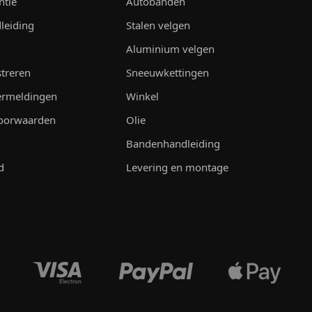
ntie
Autobanden
leiding
Stalen velgen
Aluminium velgen
streren
Sneeuwkettingen
vermeldingen
Winkel
oorwaarden
Olie
Bandenhandleiding
d
Levering en montage