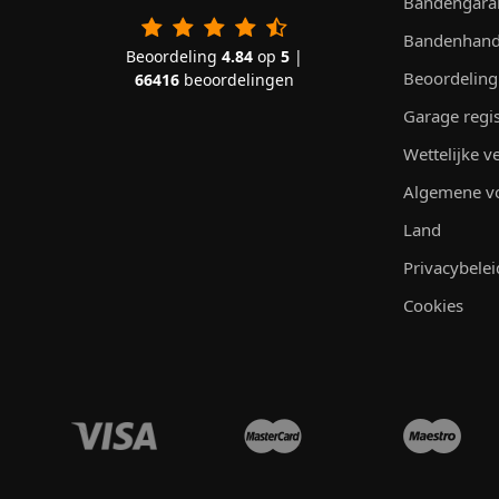
Bandengara
Bandenhand
Beoordeling
4.84
op
5
|
Beoordeling
66416
beoordelingen
Garage regi
Wettelijke 
Algemene v
Land
Privacybelei
Cookies