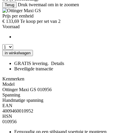
Druk tweemaal om in te zoomen
Terug
Prijs per eenheid
€
133,69
Te koop per set van 2
Voorraad
in winkelwagen
GRATIS levering.
Details
Beveiligde transactie
Kenmerken
Model
Ottinger Maxi GS 010956
Spanning
Handmatige spanning
EAN
4009460010952
HSN
010956
Eenvoudig op een stilstaand voertuig te monteren