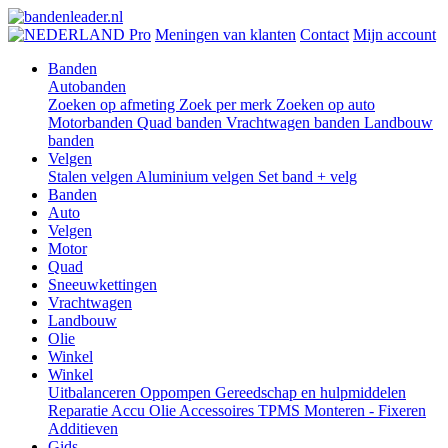
Pro
Meningen van klanten
Contact
Mijn account
Banden
Autobanden
Zoeken op afmeting
Zoek per merk
Zoeken op auto
Motorbanden
Quad banden
Vrachtwagen banden
Landbouw
banden
Velgen
Stalen velgen
Aluminium velgen
Set band + velg
Banden
Auto
Velgen
Motor
Quad
Sneeuwkettingen
Vrachtwagen
Landbouw
Olie
Winkel
Winkel
Uitbalanceren
Oppompen
Gereedschap en hulpmiddelen
Reparatie
Accu
Olie
Accessoires
TPMS
Monteren - Fixeren
Additieven
Gids