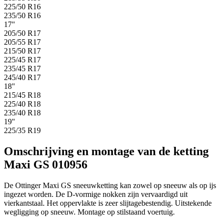
225/50 R16
235/50 R16
17"
205/50 R17
205/55 R17
215/50 R17
225/45 R17
235/45 R17
245/40 R17
18"
215/45 R18
225/40 R18
235/40 R18
19"
225/35 R19
Omschrijving en montage van de ketting
Maxi GS 010956
De Ottinger Maxi GS sneeuwketting kan zowel op sneeuw als op ijs
ingezet worden. De D-vormige nokken zijn vervaardigd uit
vierkantstaal. Het oppervlakte is zeer slijtagebestendig. Uitstekende
wegligging op sneeuw. Montage op stilstaand voertuig.