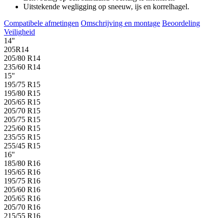
Uitstekende wegligging op sneeuw, ijs en korrelhagel.
Compatibele afmetingen
Omschrijving en montage
Beoordeling
Veiligheid
14"
205R14
205/80 R14
235/60 R14
15"
195/75 R15
195/80 R15
205/65 R15
205/70 R15
205/75 R15
225/60 R15
235/55 R15
255/45 R15
16"
185/80 R16
195/65 R16
195/75 R16
205/60 R16
205/65 R16
205/70 R16
215/55 R16