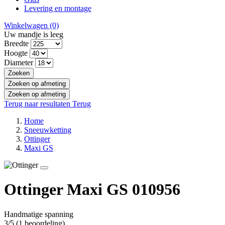
Levering en montage
Winkelwagen
(0)
Uw mandje is leeg
Breedte
Hoogte
Diameter
Zoeken
Zoeken op afmeting
Zoeken op afmeting
Terug naar resultaten
Terug
Home
Sneeuwketting
Ottinger
Maxi GS
Ottinger Maxi GS 010956
Handmatige spanning
3/5
(1 beoordeling)