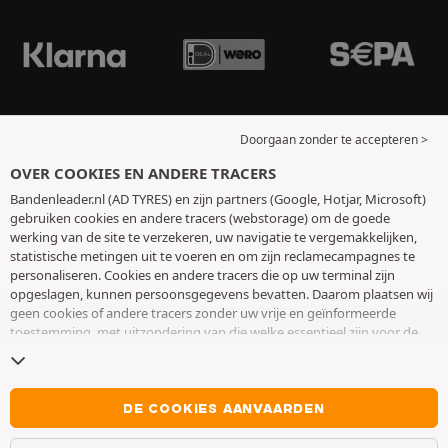
Doorgaan zonder te accepteren >
OVER COOKIES EN ANDERE TRACERS
Bandenleader.nl (AD TYRES) en zijn partners (Google, Hotjar, Microsoft)
gebruiken cookies en andere tracers (webstorage) om de goede
werking van de site te verzekeren, uw navigatie te vergemakkelijken,
statistische metingen uit te voeren en om zijn reclamecampagnes te
personaliseren. Cookies en andere tracers die op uw terminal zijn
opgeslagen, kunnen persoonsgegevens bevatten. Daarom plaatsen wij
geen cookies of andere tracers zonder uw vrije en geïnformeerde
toestemming, met uitzondering van die welke essentieel zijn voor de
werking van de site. We bewaren uw keuze 6 maanden. U kunt uw
toestemming op elk moment intrekken door naar de pagina over
cookies en andere tracers
te gaan. U kunt ervoor kiezen om verder te
surfen zonder het deponeren van cookies of andere tracers te
DE COOKIES AANVAARDEN
aanvaarden. Weigering verhindert de toegang tot diensten niet AD
TYRES. Voor meer informatie,
bezoek de cookies en andere tracers