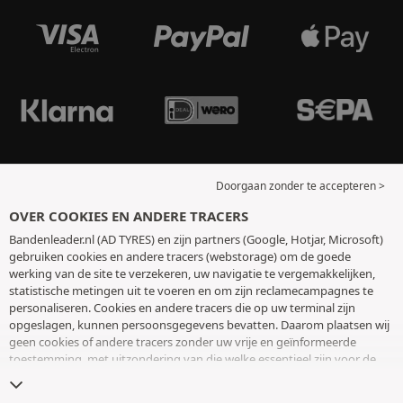
Doorgaan zonder te accepteren >
OVER COOKIES EN ANDERE TRACERS
Bandenleader.nl (AD TYRES) en zijn partners (Google, Hotjar, Microsoft)
gebruiken cookies en andere tracers (webstorage) om de goede
werking van de site te verzekeren, uw navigatie te vergemakkelijken,
statistische metingen uit te voeren en om zijn reclamecampagnes te
personaliseren. Cookies en andere tracers die op uw terminal zijn
opgeslagen, kunnen persoonsgegevens bevatten. Daarom plaatsen wij
geen cookies of andere tracers zonder uw vrije en geïnformeerde
toestemming, met uitzondering van die welke essentieel zijn voor de
werking van de site. We bewaren uw keuze 6 maanden. U kunt uw
toestemming op elk moment intrekken door naar de pagina over