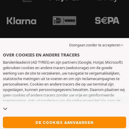
Doorgaan zonder te accepteren >
OVER COOKIES EN ANDERE TRACERS
Bandenleader.nl (AD TYRES) en zijn partners (Google, Hotjar, Microsoft)
gebruiken cookies en andere tracers (webstorage) om de goede
werking van de site te verzekeren, uw navigatie te vergemakkelijken,
statistische metingen uit te voeren en om zijn reclamecampagnes te
personaliseren. Cookies en andere tracers die op uw terminal zijn
opgeslagen, kunnen persoonsgegevens bevatten. Daarom plaatsen wij
geen cookies of andere tracers zonder uw vrije en geïnformeerde
toestemming, met uitzondering van die welke essentieel zijn voor de
werking van de site. We bewaren uw keuze 6 maanden. U kunt uw
toestemming op elk moment intrekken door naar de pagina over
cookies en andere tracers
te gaan. U kunt ervoor kiezen om verder te
surfen zonder het deponeren van cookies of andere tracers te
DE COOKIES AANVAARDEN
aanvaarden. Weigering verhindert de toegang tot diensten niet AD