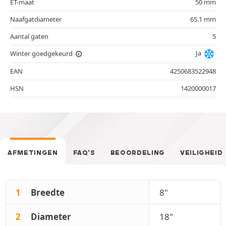
ET-maat
50 mm
Naafgatdiameter
65.1 mm
Aantal gaten
5
Ja
Winter goedgekeurd
EAN
4250683522948
HSN
1420000017
AFMETINGEN
FAQ’S
BEOORDELING
VEILIGHEID
1
Breedte
8"
2
Diameter
18"