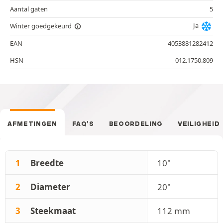
Aantal gaten
5
Ja
Winter goedgekeurd
EAN
4053881282412
HSN
012.1750.809
AFMETINGEN
FAQ’S
BEOORDELING
VEILIGHEID
1
Breedte
10"
2
Diameter
20"
3
Steekmaat
112 mm