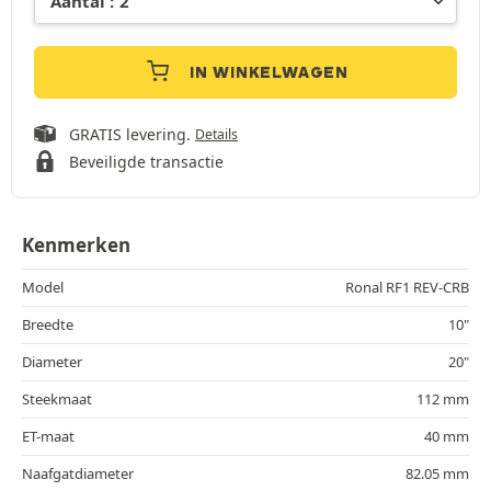
IN WINKELWAGEN
GRATIS levering.
Details
Beveiligde transactie
Kenmerken
Model
Ronal RF1 REV-CRB
Breedte
10"
Diameter
20"
Steekmaat
112 mm
ET-maat
40 mm
Naafgatdiameter
82.05 mm