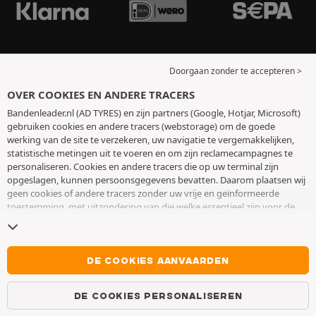
Doorgaan zonder te accepteren >
OVER COOKIES EN ANDERE TRACERS
Bandenleader.nl (AD TYRES) en zijn partners (Google, Hotjar, Microsoft)
gebruiken cookies en andere tracers (webstorage) om de goede
werking van de site te verzekeren, uw navigatie te vergemakkelijken,
statistische metingen uit te voeren en om zijn reclamecampagnes te
personaliseren. Cookies en andere tracers die op uw terminal zijn
opgeslagen, kunnen persoonsgegevens bevatten. Daarom plaatsen wij
geen cookies of andere tracers zonder uw vrije en geïnformeerde
toestemming, met uitzondering van die welke essentieel zijn voor de
werking van de site. We bewaren uw keuze 6 maanden. U kunt uw
toestemming op elk moment intrekken door naar de pagina over
cookies en andere tracers
te gaan. U kunt ervoor kiezen om verder te
surfen zonder het deponeren van cookies of andere tracers te
DE COOKIES AANVAARDEN
aanvaarden. Weigering verhindert de toegang tot diensten niet AD
TYRES. Voor meer informatie,
bezoek de cookies en andere tracers
DE COOKIES PERSONALISEREN
pagina.