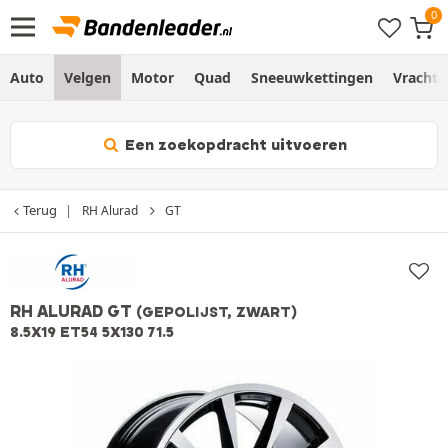
Auto
Velgen
Motor
Quad
Sneeuwkettingen
Vracht
Een zoekopdracht uitvoeren
Terug
RH Alurad
GT
RH ALURAD GT
(GEPOLIJST, ZWART)
8.5X19 ET54 5X130 71.5