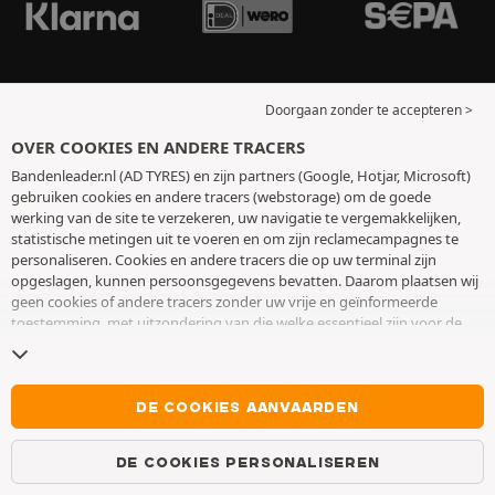
Doorgaan zonder te accepteren >
OVER COOKIES EN ANDERE TRACERS
Bandenleader.nl (AD TYRES) en zijn partners (Google, Hotjar, Microsoft)
gebruiken cookies en andere tracers (webstorage) om de goede
werking van de site te verzekeren, uw navigatie te vergemakkelijken,
statistische metingen uit te voeren en om zijn reclamecampagnes te
personaliseren. Cookies en andere tracers die op uw terminal zijn
opgeslagen, kunnen persoonsgegevens bevatten. Daarom plaatsen wij
geen cookies of andere tracers zonder uw vrije en geïnformeerde
toestemming, met uitzondering van die welke essentieel zijn voor de
werking van de site. We bewaren uw keuze 6 maanden. U kunt uw
toestemming op elk moment intrekken door naar de pagina over
cookies en andere tracers
te gaan. U kunt ervoor kiezen om verder te
surfen zonder het deponeren van cookies of andere tracers te
DE COOKIES AANVAARDEN
aanvaarden. Weigering verhindert de toegang tot diensten niet AD
TYRES. Voor meer informatie,
bezoek de cookies en andere tracers
DE COOKIES PERSONALISEREN
pagina.