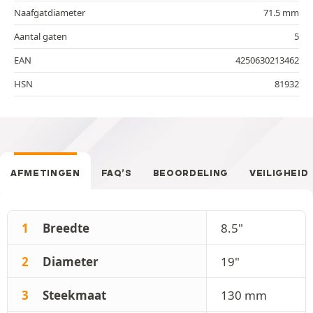
Naafgatdiameter
71.5 mm
Aantal gaten
5
EAN
4250630213462
HSN
81932
AFMETINGEN
FAQ’S
BEOORDELING
VEILIGHEID
1
Breedte
8.5"
2
Diameter
19"
3
Steekmaat
130 mm