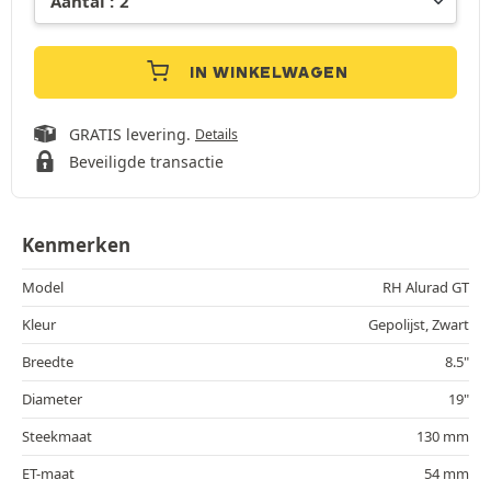
IN WINKELWAGEN
GRATIS levering.
Details
Beveiligde transactie
Kenmerken
Model
RH Alurad GT
Kleur
Gepolijst, Zwart
Breedte
8.5"
Diameter
19"
Steekmaat
130 mm
ET-maat
54 mm