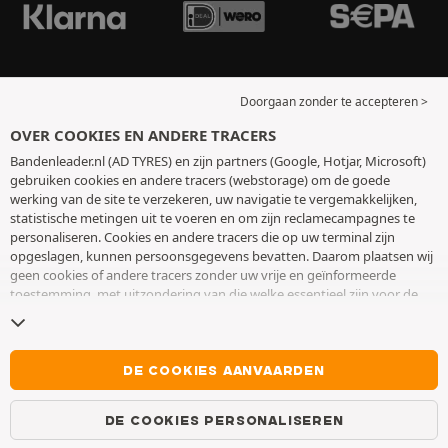
Doorgaan zonder te accepteren >
OVER COOKIES EN ANDERE TRACERS
Bandenleader.nl (AD TYRES) en zijn partners (Google, Hotjar, Microsoft)
gebruiken cookies en andere tracers (webstorage) om de goede
werking van de site te verzekeren, uw navigatie te vergemakkelijken,
statistische metingen uit te voeren en om zijn reclamecampagnes te
personaliseren. Cookies en andere tracers die op uw terminal zijn
opgeslagen, kunnen persoonsgegevens bevatten. Daarom plaatsen wij
geen cookies of andere tracers zonder uw vrije en geïnformeerde
toestemming, met uitzondering van die welke essentieel zijn voor de
werking van de site. We bewaren uw keuze 6 maanden. U kunt uw
toestemming op elk moment intrekken door naar de pagina over
cookies en andere tracers
te gaan. U kunt ervoor kiezen om verder te
surfen zonder het deponeren van cookies of andere tracers te
DE COOKIES AANVAARDEN
aanvaarden. Weigering verhindert de toegang tot diensten niet AD
TYRES. Voor meer informatie,
bezoek de cookies en andere tracers
DE COOKIES PERSONALISEREN
pagina.