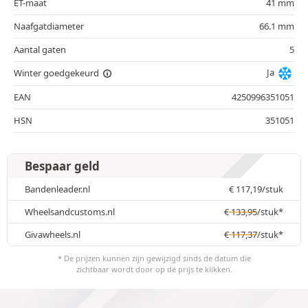
ET-maat
41 mm
Naafgatdiameter
66.1 mm
Aantal gaten
5
Ja
Winter goedgekeurd
EAN
4250996351051
HSN
351051
Bespaar geld
Bandenleader.nl
€
117,19
/stuk
Wheelsandcustoms.nl
€
133,95
/stuk*
Givawheels.nl
€
117,37
/stuk*
* De prijzen kunnen zijn gewijzigd sinds de datum die
zichtbaar wordt door op de prijs te klikken.