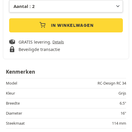
IN WINKELWAGEN
GRATIS levering.
Details
Beveiligde transactie
Kenmerken
Model
RC-Design RC 34
Kleur
Grijs
Breedte
6.5"
Diameter
16"
Steekmaat
114 mm