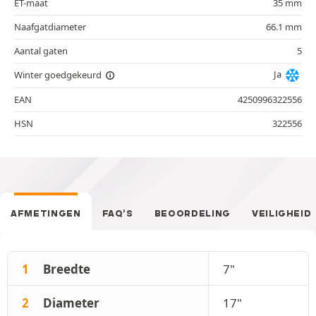
ET-maat
35 mm
Naafgatdiameter
66.1 mm
Aantal gaten
5
Ja
Winter goedgekeurd
EAN
4250996322556
HSN
322556
AFMETINGEN
FAQ’S
BEOORDELING
VEILIGHEID
1
Breedte
7"
2
Diameter
17"