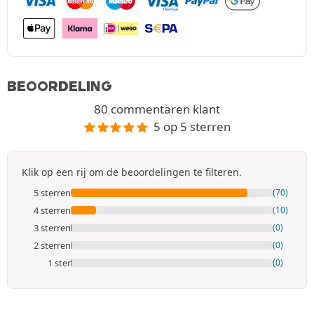
BEOORDELING
80 commentaren klant
5 op 5 sterren
Klik op een rij om de beoordelingen te filteren.
5 sterren
(70)
4 sterren
(10)
3 sterren
(0)
2 sterren
(0)
1 ster
(0)