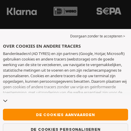
Doorgaan zonder te accepteren >
OVER COOKIES EN ANDERE TRACERS
Bandenleader.nl (AD TYRES) en zijn partners (Google, Hotjar, Microsoft)
gebruiken cookies en andere tracers (webstorage) om de goede
werking van de site te verzekeren, uw navigatie te vergemakkelijken,
statistische metingen uit te voeren en om zijn reclamecampagnes te
personaliseren. Cookies en andere tracers die op uw terminal zijn
opgeslagen, kunnen persoonsgegevens bevatten. Daarom plaatsen wij
geen cookies of andere tracers zonder uw vrije en geïnformeerde
toestemming, met uitzondering van die welke essentieel zijn voor de
werking van de site. We bewaren uw keuze 6 maanden. U kunt uw
toestemming op elk moment intrekken door naar de pagina over
cookies en andere tracers
te gaan. U kunt ervoor kiezen om verder te
surfen zonder het deponeren van cookies of andere tracers te
DE COOKIES AANVAARDEN
aanvaarden. Weigering verhindert de toegang tot diensten niet AD
TYRES. Voor meer informatie,
bezoek de cookies en andere tracers
DE COOKIES PERSONALISEREN