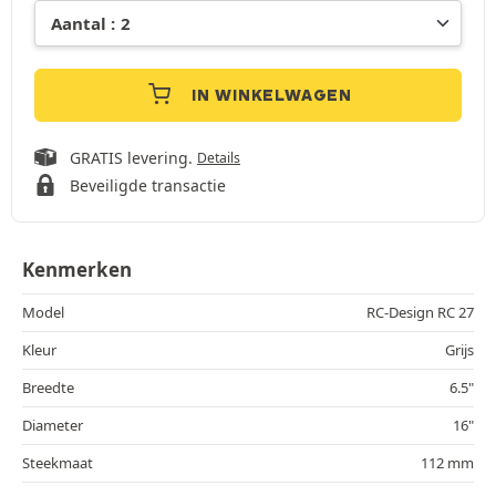
IN WINKELWAGEN
GRATIS levering.
Details
Beveiligde transactie
Kenmerken
Model
RC-Design RC 27
Kleur
Grijs
Breedte
6.5"
Diameter
16"
Steekmaat
112 mm