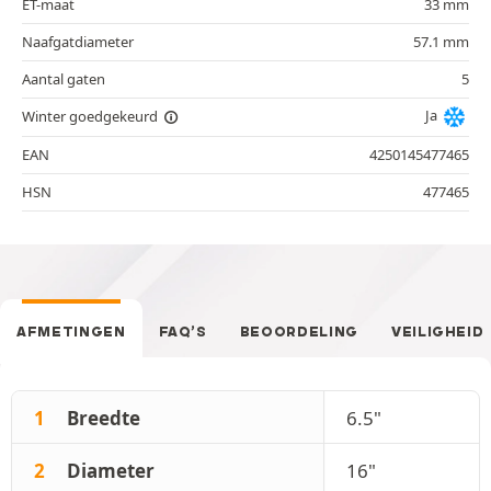
ET-maat
33 mm
Naafgatdiameter
57.1 mm
Aantal gaten
5
Ja
Winter goedgekeurd
EAN
4250145477465
HSN
477465
AFMETINGEN
FAQ’S
BEOORDELING
VEILIGHEID
1
Breedte
6.5"
2
Diameter
16"