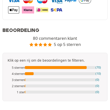
BEOORDELING
80 commentaren klant
5 op 5 sterren
Klik op een rij om de beoordelingen te filteren.
5 sterren
(70)
4 sterren
(10)
3 sterren
(0)
2 sterren
(0)
1 ster
(0)