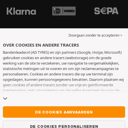
Doorgaan zonder te accepteren >
OVER COOKIES EN ANDERE TRACERS
Bandenleader.nl (AD TYRES) en zijn partners (Google, Hotjar, Microsoft)
gebruiken cookies en andere tracers (webstorage) om de goede
werking van de site te verzekeren, uw navigatie te vergemakkelijken,
statistische metingen uit te voeren en om zijn reclamecampagnes te
personaliseren. Cookies en andere tracers die op uw terminal zijn
opgeslagen, kunnen persoonsgegevens bevatten. Daarom plaatsen wij
geen cookies of andere tracers zonder uw vrije en geïnformeerde
toestemming, met uitzondering van die welke essentieel zijn voor de
werking van de site. We bewaren uw keuze 6 maanden. U kunt uw
toestemming op elk moment intrekken door naar de pagina over
cookies en andere tracers
te gaan. U kunt ervoor kiezen om verder te
surfen zonder het deponeren van cookies of andere tracers te
DE COOKIES AANVAARDEN
aanvaarden. Weigering verhindert de toegang tot diensten niet AD
TYRES. Voor meer informatie,
bezoek de cookies en andere tracers
DE COOKIES PERSONALISEREN