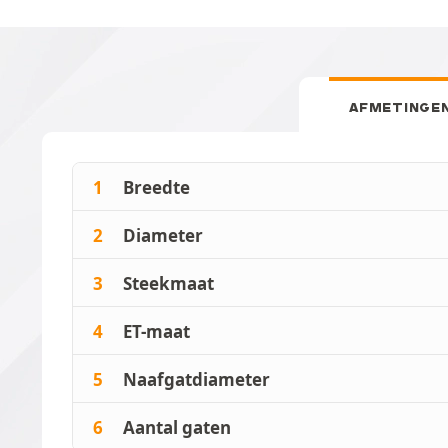
AFMETINGE
1
Breedte
2
Diameter
3
Steekmaat
4
ET-maat
5
Naafgatdiameter
6
Aantal gaten