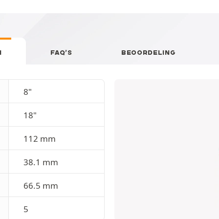
N
FAQ’S
BEOORDELING
8"
18"
112 mm
38.1 mm
66.5 mm
5