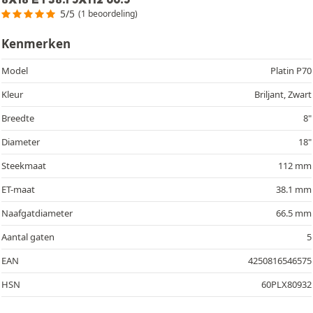
5/5
(1 beoordeling)
Kenmerken
Model
Platin P70
Kleur
Briljant, Zwart
Breedte
8"
Diameter
18"
Steekmaat
112 mm
ET-maat
38.1 mm
Naafgatdiameter
66.5 mm
Aantal gaten
5
EAN
4250816546575
HSN
60PLX80932