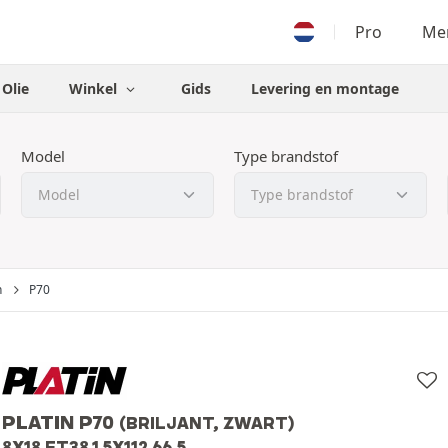
Pro
Men
Olie
Winkel
Gids
Levering en montage
Model
Type brandstof
n
P70
PLATIN P70
(BRILJANT, ZWART)
8X18 ET38.1 5X112 66.5