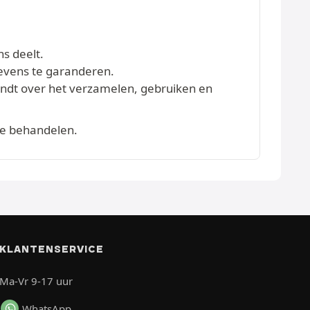
ns deelt.
evens te garanderen.
vindt over het verzamelen, gebruiken en
te behandelen.
KLANTENSERVICE
Ma-Vr 9-17 uur
WhatsApp