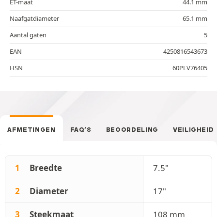
ET-maat
44.1 mm
Naafgatdiameter
65.1 mm
Aantal gaten
5
EAN
4250816543673
HSN
60PLV76405
AFMETINGEN
FAQ’S
BEOORDELING
VEILIGHEID
1
Breedte
7.5"
2
Diameter
17"
3
Steekmaat
108 mm