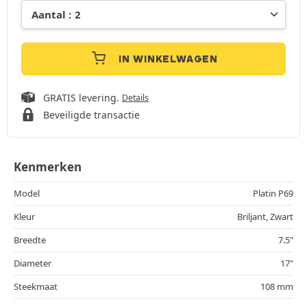
IN WINKELWAGEN
GRATIS levering.
Details
Beveiligde transactie
Kenmerken
Model
Platin P69
Kleur
Briljant, Zwart
Breedte
7.5"
Diameter
17"
Steekmaat
108 mm