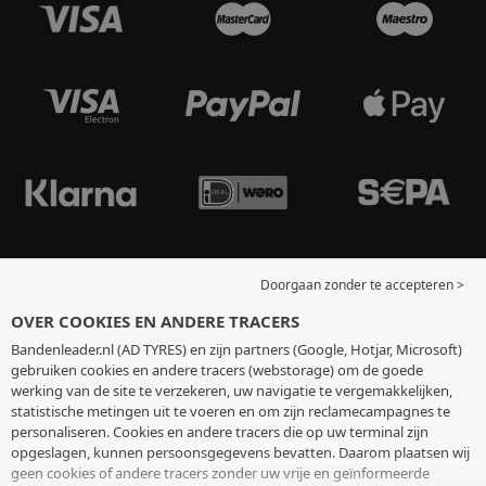
Doorgaan zonder te accepteren >
OVER COOKIES EN ANDERE TRACERS
Bandenleader.nl (AD TYRES) en zijn partners (Google, Hotjar, Microsoft)
gebruiken cookies en andere tracers (webstorage) om de goede
werking van de site te verzekeren, uw navigatie te vergemakkelijken,
statistische metingen uit te voeren en om zijn reclamecampagnes te
personaliseren. Cookies en andere tracers die op uw terminal zijn
opgeslagen, kunnen persoonsgegevens bevatten. Daarom plaatsen wij
geen cookies of andere tracers zonder uw vrije en geïnformeerde