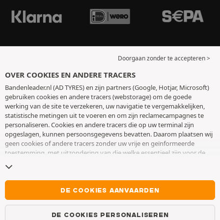
Doorgaan zonder te accepteren >
OVER COOKIES EN ANDERE TRACERS
Bandenleader.nl (AD TYRES) en zijn partners (Google, Hotjar, Microsoft)
gebruiken cookies en andere tracers (webstorage) om de goede
werking van de site te verzekeren, uw navigatie te vergemakkelijken,
statistische metingen uit te voeren en om zijn reclamecampagnes te
personaliseren. Cookies en andere tracers die op uw terminal zijn
opgeslagen, kunnen persoonsgegevens bevatten. Daarom plaatsen wij
geen cookies of andere tracers zonder uw vrije en geïnformeerde
toestemming, met uitzondering van die welke essentieel zijn voor de
werking van de site. We bewaren uw keuze 6 maanden. U kunt uw
toestemming op elk moment intrekken door naar de pagina over
cookies en andere tracers
te gaan. U kunt ervoor kiezen om verder te
surfen zonder het deponeren van cookies of andere tracers te
DE COOKIES AANVAARDEN
aanvaarden. Weigering verhindert de toegang tot diensten niet AD
TYRES. Voor meer informatie,
bezoek de cookies en andere tracers
DE COOKIES PERSONALISEREN
pagina.