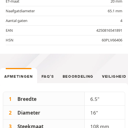
ET-maat
20 mm
Naafgatdiameter
65.1 mm
Aantal gaten
4
EAN
4250816541891
HSN
60PLV66406
AFMETINGEN
FAQ’S
BEOORDELING
VEILIGHEID
1
Breedte
6.5"
2
Diameter
16"
3
Steekmaat
108 mm