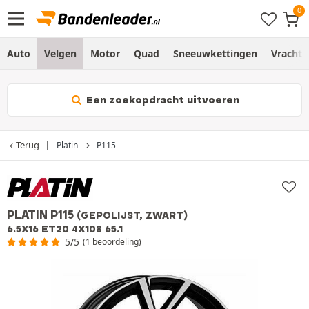
Auto
Velgen
Motor
Quad
Sneeuwkettingen
Vracht
Een zoekopdracht uitvoeren
Terug
Platin
P115
PLATIN P115
(GEPOLIJST, ZWART)
6.5X16 ET20 4X108 65.1
5/5
(1 beoordeling)