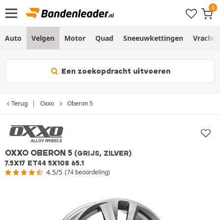
Auto
Velgen
Motor
Quad
Sneeuwkettingen
Vracht
Een zoekopdracht uitvoeren
Terug
Oxxo
Oberon 5
OXXO OBERON 5
(GRIJS, ZILVER)
7.5X17 ET44 5X108 65.1
4.5/5
(74 beoordeling)