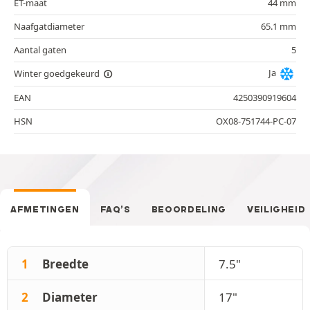
ET-maat
44 mm
Naafgatdiameter
65.1 mm
Aantal gaten
5
Ja
Winter goedgekeurd
EAN
4250390919604
HSN
OX08-751744-PC-07
AFMETINGEN
FAQ’S
BEOORDELING
VEILIGHEID
1
Breedte
7.5"
2
Diameter
17"