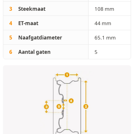
3
Steekmaat
108 mm
4
ET-maat
44 mm
5
Naafgatdiameter
65.1 mm
6
Aantal gaten
5