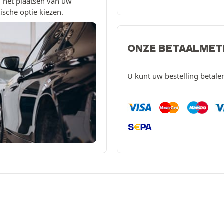
 het plaatsen van uw
ische optie kiezen.
ONZE BETAALME
U kunt uw bestelling betal