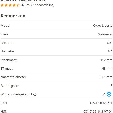
4.5/5
(37 beoordeling)
Kenmerken
Model
Oxxo Liberty
Kleur
Gunmetal
Breedte
6.5"
Diameter
16"
Steekmaat
112 mm
ET-maat
43 mm
Naafgatdiameter
57.1 mm
Aantal gaten
5
Ja
Winter goedgekeurd
EAN
4250390929771
HSN
OX17-651643-V7-04