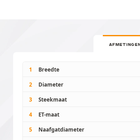
AFMETINGE
1
Breedte
2
Diameter
3
Steekmaat
4
ET-maat
5
Naafgatdiameter