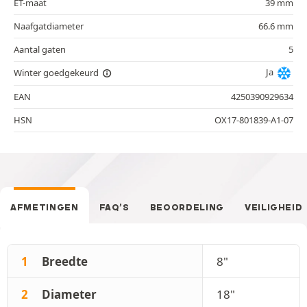
ET-maat
39 mm
Naafgatdiameter
66.6 mm
Aantal gaten
5
Ja
Winter goedgekeurd
EAN
4250390929634
HSN
OX17-801839-A1-07
AFMETINGEN
FAQ’S
BEOORDELING
VEILIGHEID
1
Breedte
8"
2
Diameter
18"