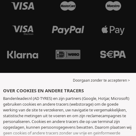
Doorgaan zonder te accepteren >
OVER COOKIES EN ANDERE TRACERS
Bandenleader.nl (AD TYRES) en zijn partners (Google, Hotjar, Microsoft)
gebruiken cookies en andere tracers (webstorage) om de goede
werking van de site te verzekeren, uw navigatie te vergemakkelijken,
statistische metingen uit te voeren en om zijn reclamecampagnes te
personaliseren. Cookies en andere tracers die op uw terminal zijn
opgeslagen, kunnen persoonsgegevens bevatten. Daarom plaatsen wij
geen cookies of andere tracers zonder uw vrije en geïnformeerde