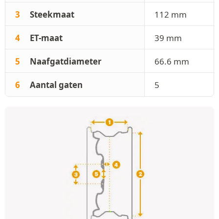
3
Steekmaat
112 mm
4
ET-maat
39 mm
5
Naafgatdiameter
66.6 mm
6
Aantal gaten
5