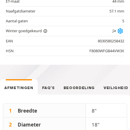
ET-maat
44 mm
Naafgatdiameter
57.1 mm
Aantal gaten
5
Ja
Winter goedgekeurd
EAN
8030580258432
HSN
F8080WFGB44VW3X
AFMETINGEN
FAQ’S
BEOORDELING
VEILIGHEID
1
Breedte
8"
2
Diameter
18"