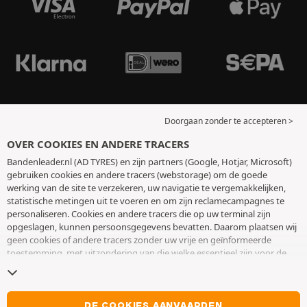
Doorgaan zonder te accepteren >
OVER COOKIES EN ANDERE TRACERS
Bandenleader.nl (AD TYRES) en zijn partners (Google, Hotjar, Microsoft)
gebruiken cookies en andere tracers (webstorage) om de goede
werking van de site te verzekeren, uw navigatie te vergemakkelijken,
statistische metingen uit te voeren en om zijn reclamecampagnes te
personaliseren. Cookies en andere tracers die op uw terminal zijn
opgeslagen, kunnen persoonsgegevens bevatten. Daarom plaatsen wij
geen cookies of andere tracers zonder uw vrije en geïnformeerde
toestemming, met uitzondering van die welke essentieel zijn voor de
werking van de site. We bewaren uw keuze 6 maanden. U kunt uw
toestemming op elk moment intrekken door naar de pagina over
cookies en andere tracers
te gaan. U kunt ervoor kiezen om verder te
surfen zonder het deponeren van cookies of andere tracers te
DE COOKIES AANVAARDEN