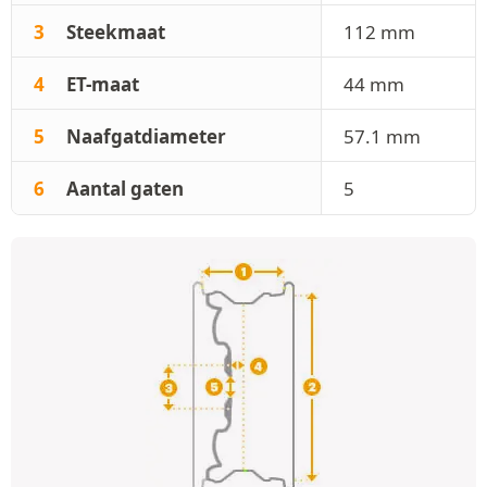
3
Steekmaat
112 mm
4
ET-maat
44 mm
5
Naafgatdiameter
57.1 mm
6
Aantal gaten
5