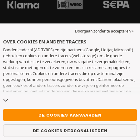
Doorgaan zonder te accepteren >
OVER COOKIES EN ANDERE TRACERS
Bandenleader.nl (AD TYRES) en zijn partners (Google, Hotjar, Microsoft)
gebruiken cookies en andere tracers (webstorage) om de goede
werking van de site te verzekeren, uw navigatie te vergemakkelijken,
statistische metingen uit te voeren en om zijn reclamecampagnes te
personaliseren. Cookies en andere tracers die op uw terminal zijn
opgeslagen, kunnen persoonsgegevens bevatten. Daarom plaatsen wij
geen cookies of andere tracers zonder uw vrije en geïnformeerde
toestemming, met uitzondering van die welke essentieel zijn voor de
werking van de site. We bewaren uw keuze 6 maanden. U kunt uw
toestemming op elk moment intrekken door naar de pagina over
cookies en andere tracers
te gaan. U kunt ervoor kiezen om verder te
surfen zonder het deponeren van cookies of andere tracers te
DE COOKIES AANVAARDEN
aanvaarden. Weigering verhindert de toegang tot diensten niet AD
TYRES. Voor meer informatie,
bezoek de cookies en andere tracers
DE COOKIES PERSONALISEREN
pagina.