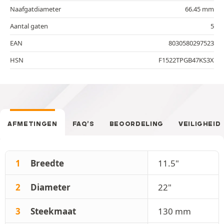
Naafgatdiameter
66.45 mm
Aantal gaten
5
EAN
8030580297523
HSN
F1522TPGB47KS3X
AFMETINGEN
FAQ’S
BEOORDELING
VEILIGHEID
1
Breedte
11.5"
2
Diameter
22"
3
Steekmaat
130 mm