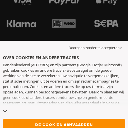
Doorgaan zonder te accepteren >
OVER COOKIES EN ANDERE TRACERS
Bandenleader.nl (AD TYRES) en zijn partners (Google, Hotjar, Microsoft)
gebruiken cookies en andere tracers (webstorage) om de goede
werking van de site te verzekeren, uw navigatie te vergemakkelijken,
statistische metingen uit te voeren en om zijn reclamecampagnes te
personaliseren. Cookies en andere tracers die op uw terminal zijn
opgeslagen, kunnen persoonsgegevens bevatten. Daarom plaatsen wij
geen cookies of andere tracers zonder uw vrije en geïnformeerde
toestemming, met uitzondering van die welke essentieel zijn voor de
werking van de site. We bewaren uw keuze 6 maanden. U kunt uw
toestemming op elk moment intrekken door naar de pagina over
cookies en andere tracers
te gaan. U kunt ervoor kiezen om verder te
surfen zonder het deponeren van cookies of andere tracers te
DE COOKIES AANVAARDEN