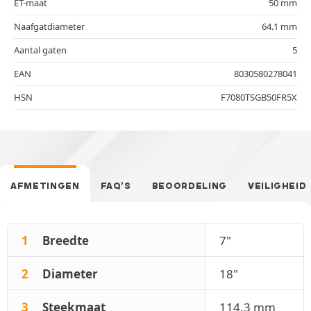
ET-maat
50 mm
Naafgatdiameter
64.1 mm
Aantal gaten
5
EAN
8030580278041
HSN
F7080TSGB50FR5X
AFMETINGEN
FAQ’S
BEOORDELING
VEILIGHEID
1
Breedte
7"
2
Diameter
18"
3
Steekmaat
114.3 mm