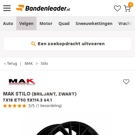
Auto
Velgen
Motor
Quad
Sneeuwkettingen
Vracht
Een zoekopdracht uitvoeren
Terug
MAK
Stilo
MAK STILO
(BRILJANT, ZWART)
7X18 ET50 5X114.3 64.1
5/5
(1 beoordeling)