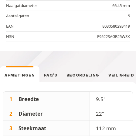
Naafgatdiameter
66.45 mm
Aantal gaten
5
EAN
8030580293419
HSN
F9522SAGB25WSX
AFMETINGEN
FAQ’S
BEOORDELING
VEILIGHEID
1
Breedte
9.5"
2
Diameter
22"
3
Steekmaat
112 mm