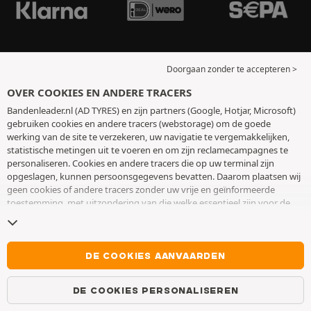
Doorgaan zonder te accepteren >
OVER COOKIES EN ANDERE TRACERS
Bandenleader.nl (AD TYRES) en zijn partners (Google, Hotjar, Microsoft)
gebruiken cookies en andere tracers (webstorage) om de goede
werking van de site te verzekeren, uw navigatie te vergemakkelijken,
statistische metingen uit te voeren en om zijn reclamecampagnes te
personaliseren. Cookies en andere tracers die op uw terminal zijn
opgeslagen, kunnen persoonsgegevens bevatten. Daarom plaatsen wij
geen cookies of andere tracers zonder uw vrije en geïnformeerde
toestemming, met uitzondering van die welke essentieel zijn voor de
werking van de site. We bewaren uw keuze 6 maanden. U kunt uw
toestemming op elk moment intrekken door naar de pagina over
cookies en andere tracers
te gaan. U kunt ervoor kiezen om verder te
surfen zonder het deponeren van cookies of andere tracers te
DE COOKIES AANVAARDEN
aanvaarden. Weigering verhindert de toegang tot diensten niet AD
TYRES. Voor meer informatie,
bezoek de cookies en andere tracers
DE COOKIES PERSONALISEREN
pagina.