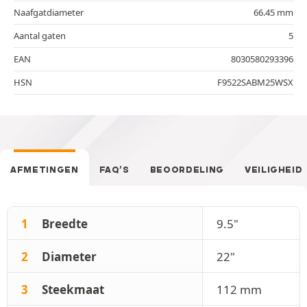
Naafgatdiameter
66.45 mm
Aantal gaten
5
EAN
8030580293396
HSN
F9522SABM25WSX
AFMETINGEN
FAQ’S
BEOORDELING
VEILIGHEID
1
Breedte
9.5"
2
Diameter
22"
3
Steekmaat
112 mm