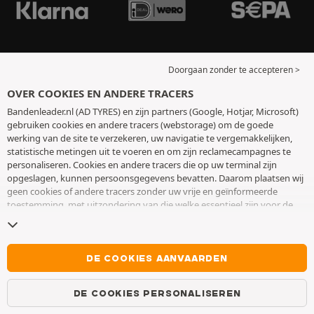
Doorgaan zonder te accepteren >
OVER COOKIES EN ANDERE TRACERS
Bandenleader.nl (AD TYRES) en zijn partners (Google, Hotjar, Microsoft)
gebruiken cookies en andere tracers (webstorage) om de goede
werking van de site te verzekeren, uw navigatie te vergemakkelijken,
statistische metingen uit te voeren en om zijn reclamecampagnes te
personaliseren. Cookies en andere tracers die op uw terminal zijn
opgeslagen, kunnen persoonsgegevens bevatten. Daarom plaatsen wij
geen cookies of andere tracers zonder uw vrije en geïnformeerde
toestemming, met uitzondering van die welke essentieel zijn voor de
werking van de site. We bewaren uw keuze 6 maanden. U kunt uw
toestemming op elk moment intrekken door naar de pagina over
cookies en andere tracers
te gaan. U kunt ervoor kiezen om verder te
surfen zonder het deponeren van cookies of andere tracers te
DE COOKIES AANVAARDEN
aanvaarden. Weigering verhindert de toegang tot diensten niet AD
TYRES. Voor meer informatie,
bezoek de cookies en andere tracers
DE COOKIES PERSONALISEREN
pagina.