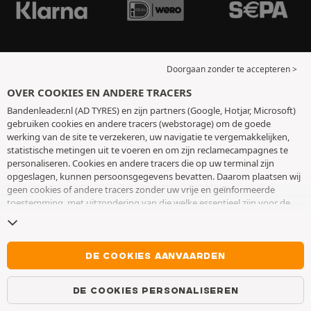
Doorgaan zonder te accepteren >
OVER COOKIES EN ANDERE TRACERS
Bandenleader.nl (AD TYRES) en zijn partners (Google, Hotjar, Microsoft)
gebruiken cookies en andere tracers (webstorage) om de goede
werking van de site te verzekeren, uw navigatie te vergemakkelijken,
statistische metingen uit te voeren en om zijn reclamecampagnes te
personaliseren. Cookies en andere tracers die op uw terminal zijn
opgeslagen, kunnen persoonsgegevens bevatten. Daarom plaatsen wij
geen cookies of andere tracers zonder uw vrije en geïnformeerde
toestemming, met uitzondering van die welke essentieel zijn voor de
werking van de site. We bewaren uw keuze 6 maanden. U kunt uw
toestemming op elk moment intrekken door naar de pagina over
cookies en andere tracers
te gaan. U kunt ervoor kiezen om verder te
surfen zonder het deponeren van cookies of andere tracers te
DE COOKIES AANVAARDEN
aanvaarden. Weigering verhindert de toegang tot diensten niet AD
TYRES. Voor meer informatie,
bezoek de cookies en andere tracers
DE COOKIES PERSONALISEREN
pagina.