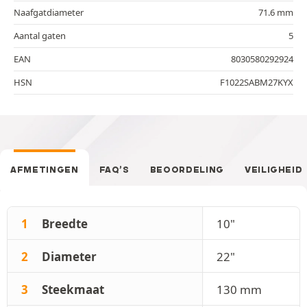
Naafgatdiameter
71.6 mm
Aantal gaten
5
EAN
8030580292924
HSN
F1022SABM27KYX
AFMETINGEN
FAQ’S
BEOORDELING
VEILIGHEID
1
Breedte
10"
2
Diameter
22"
3
Steekmaat
130 mm