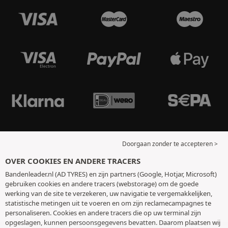
Doorgaan zonder te accepteren >
OVER COOKIES EN ANDERE TRACERS
Bandenleader.nl (AD TYRES) en zijn partners (Google, Hotjar, Microsoft)
gebruiken cookies en andere tracers (webstorage) om de goede
werking van de site te verzekeren, uw navigatie te vergemakkelijken,
statistische metingen uit te voeren en om zijn reclamecampagnes te
personaliseren. Cookies en andere tracers die op uw terminal zijn
opgeslagen, kunnen persoonsgegevens bevatten. Daarom plaatsen wij