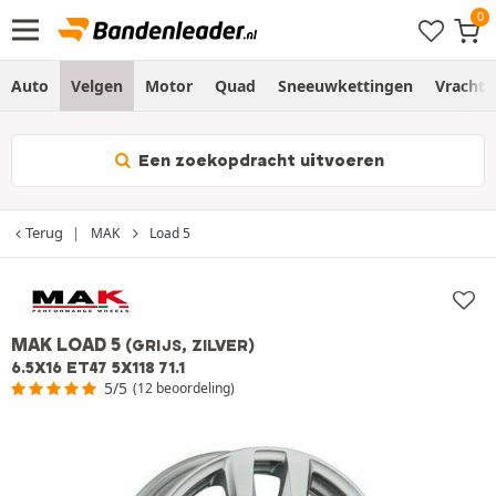
Auto
Velgen
Motor
Quad
Sneeuwkettingen
Vracht
Een zoekopdracht uitvoeren
Terug
MAK
Load 5
MAK LOAD 5
(GRIJS, ZILVER)
6.5X16 ET47 5X118 71.1
5/5
(12 beoordeling)