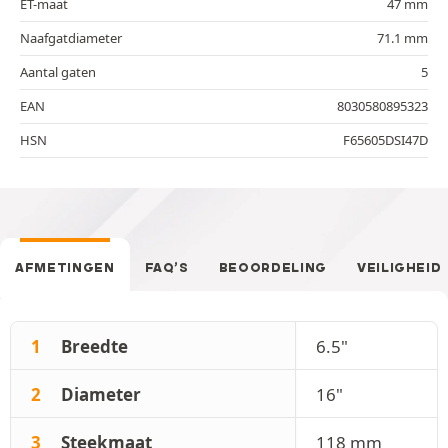
ET-maat
47 mm
Naafgatdiameter
71.1 mm
Aantal gaten
5
EAN
8030580895323
HSN
F65605DSI47D
AFMETINGEN
FAQ’S
BEOORDELING
VEILIGHEID
1
Breedte
6.5"
2
Diameter
16"
3
Steekmaat
118 mm