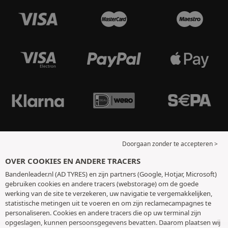
Doorgaan zonder te accepteren >
OVER COOKIES EN ANDERE TRACERS
Bandenleader.nl (AD TYRES) en zijn partners (Google, Hotjar, Microsoft)
gebruiken cookies en andere tracers (webstorage) om de goede
werking van de site te verzekeren, uw navigatie te vergemakkelijken,
statistische metingen uit te voeren en om zijn reclamecampagnes te
personaliseren. Cookies en andere tracers die op uw terminal zijn
opgeslagen, kunnen persoonsgegevens bevatten. Daarom plaatsen wij