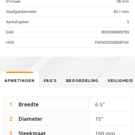
ET-maat
58 mm
Naafgatdiameter
65.1 mm
Aantal gaten
5
EAN
8030580899789
HSN
F65505D3GB58TGX
AFMETINGEN
FAQ’S
BEOORDELING
VEILIGHEID
1
Breedte
6.5"
2
Diameter
15"
3
Steekmaat
160 mm