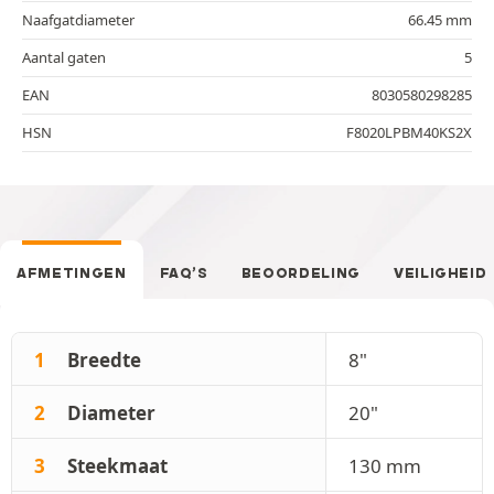
Naafgatdiameter
66.45 mm
Aantal gaten
5
EAN
8030580298285
HSN
F8020LPBM40KS2X
AFMETINGEN
FAQ’S
BEOORDELING
VEILIGHEID
1
Breedte
8"
2
Diameter
20"
3
Steekmaat
130 mm