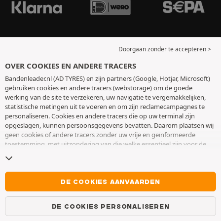
Doorgaan zonder te accepteren >
OVER COOKIES EN ANDERE TRACERS
Bandenleader.nl (AD TYRES) en zijn partners (Google, Hotjar, Microsoft)
gebruiken cookies en andere tracers (webstorage) om de goede
werking van de site te verzekeren, uw navigatie te vergemakkelijken,
statistische metingen uit te voeren en om zijn reclamecampagnes te
personaliseren. Cookies en andere tracers die op uw terminal zijn
opgeslagen, kunnen persoonsgegevens bevatten. Daarom plaatsen wij
geen cookies of andere tracers zonder uw vrije en geïnformeerde
toestemming, met uitzondering van die welke essentieel zijn voor de
werking van de site. We bewaren uw keuze 6 maanden. U kunt uw
toestemming op elk moment intrekken door naar de pagina over
cookies en andere tracers
te gaan. U kunt ervoor kiezen om verder te
surfen zonder het deponeren van cookies of andere tracers te
DE COOKIES AANVAARDEN
aanvaarden. Weigering verhindert de toegang tot diensten niet AD
TYRES. Voor meer informatie,
bezoek de cookies en andere tracers
DE COOKIES PERSONALISEREN
pagina.