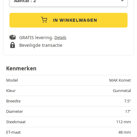
IN WINKELWAGEN
GRATIS levering.
Details
Beveiligde transactie
Kenmerken
Model
MAK Komet
Kleur
Gunmetal
Breedte
7.5"
Diameter
17"
Steekmaat
112 mm
ET-maat
48 mm