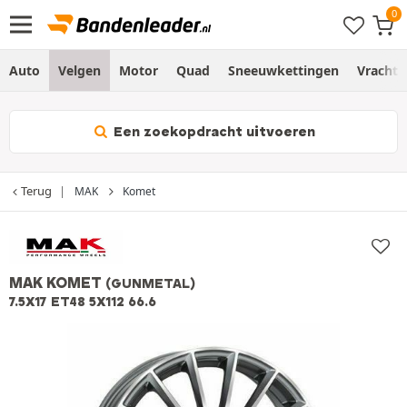
Auto
Velgen
Motor
Quad
Sneeuwkettingen
Vracht
Een zoekopdracht uitvoeren
Terug
MAK
Komet
MAK KOMET
(GUNMETAL)
7.5X17 ET48 5X112 66.6