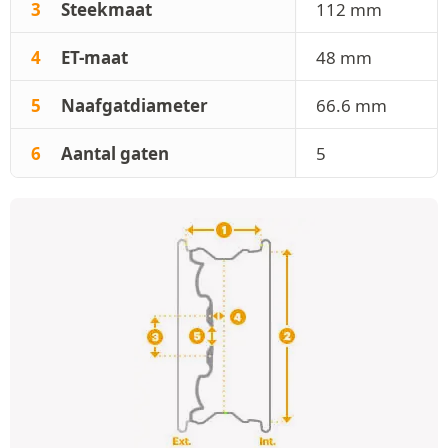
3
Steekmaat
112 mm
4
ET-maat
48 mm
5
Naafgatdiameter
66.6 mm
6
Aantal gaten
5