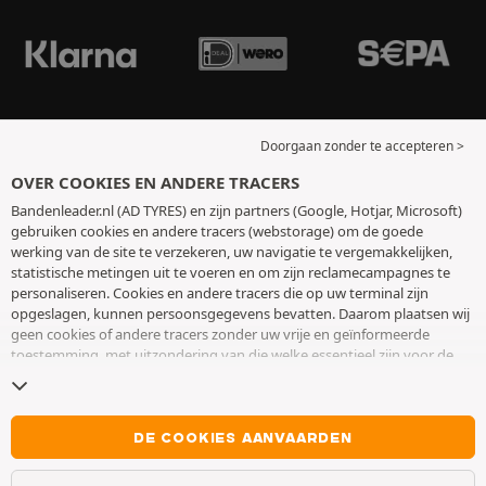
Doorgaan zonder te accepteren >
OVER COOKIES EN ANDERE TRACERS
Bandenleader.nl (AD TYRES) en zijn partners (Google, Hotjar, Microsoft)
gebruiken cookies en andere tracers (webstorage) om de goede
werking van de site te verzekeren, uw navigatie te vergemakkelijken,
statistische metingen uit te voeren en om zijn reclamecampagnes te
personaliseren. Cookies en andere tracers die op uw terminal zijn
opgeslagen, kunnen persoonsgegevens bevatten. Daarom plaatsen wij
geen cookies of andere tracers zonder uw vrije en geïnformeerde
toestemming, met uitzondering van die welke essentieel zijn voor de
werking van de site. We bewaren uw keuze 6 maanden. U kunt uw
toestemming op elk moment intrekken door naar de pagina over
cookies en andere tracers
te gaan. U kunt ervoor kiezen om verder te
surfen zonder het deponeren van cookies of andere tracers te
DE COOKIES AANVAARDEN
aanvaarden. Weigering verhindert de toegang tot diensten niet AD
TYRES. Voor meer informatie,
bezoek de cookies en andere tracers