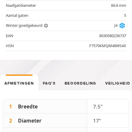
Naafgatdiameter
66.6 mm
Aantal gaten
5
Ja
Winter goedgekeurd
EAN
8030580236737
HSN
F7570KMQM48WS4X
AFMETINGEN
FAQ’S
BEOORDELING
VEILIGHEID
1
Breedte
7.5"
2
Diameter
17"