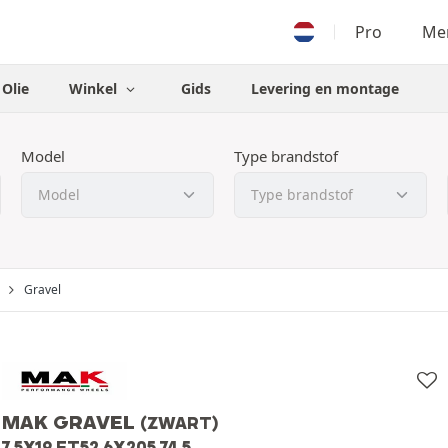
Pro
Men
Olie
Winkel
Gids
Levering en montage
Model
Type brandstof
Gravel
MAK GRAVEL
(ZWART)
7.5X19 ET52 6X205 74.5