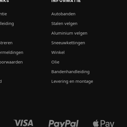
INKS
INFORMATIE
ntie
Autobanden
leiding
Stalen velgen
Aluminium velgen
streren
Sneeuwkettingen
vermeldingen
Winkel
oorwaarden
Olie
Bandenhandleiding
d
Levering en montage