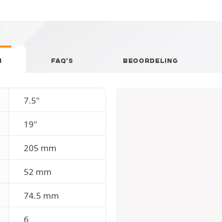
N
FAQ’S
BEOORDELING
7.5"
19"
205 mm
52 mm
74.5 mm
6