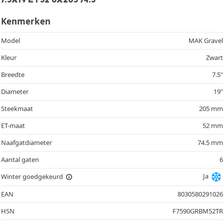
Kenmerken
Model
MAK Gravel
Kleur
Zwart
Breedte
7.5"
Diameter
19"
Steekmaat
205 mm
ET-maat
52 mm
Naafgatdiameter
74.5 mm
Aantal gaten
6
Ja
Winter goedgekeurd
EAN
8030580291026
HSN
F7590GRBM52TR