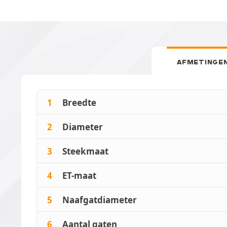
AFMETINGE
1
Breedte
2
Diameter
3
Steekmaat
4
ET-maat
5
Naafgatdiameter
6
Aantal gaten