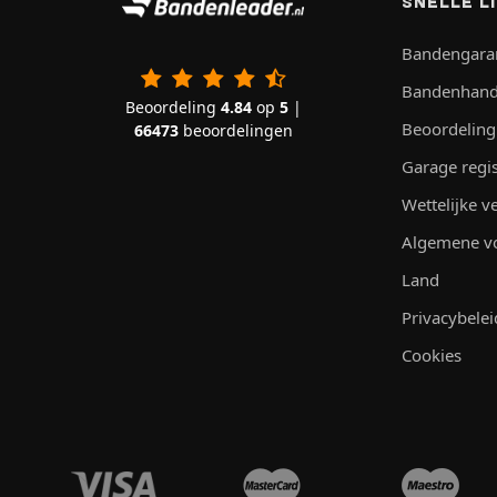
SNELLE L
Bandengara
Bandenhand
Beoordeling
4.84
op
5
|
Beoordeling
66473
beoordelingen
Garage regi
Wettelijke 
Algemene v
Land
Privacybelei
Cookies