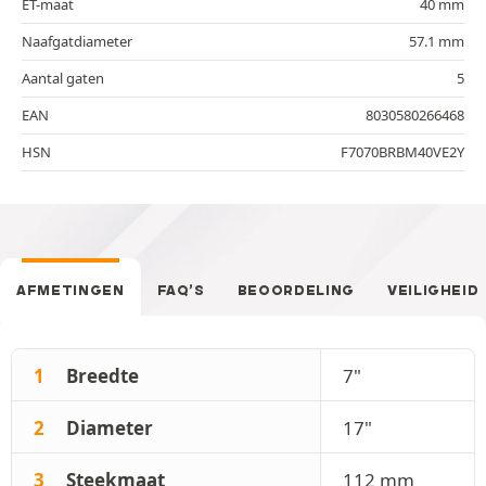
ET-maat
40 mm
Naafgatdiameter
57.1 mm
Aantal gaten
5
EAN
8030580266468
HSN
F7070BRBM40VE2Y
AFMETINGEN
FAQ’S
BEOORDELING
VEILIGHEID
1
Breedte
7"
2
Diameter
17"
3
Steekmaat
112 mm