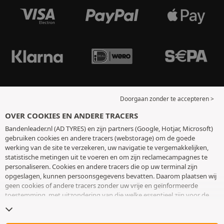
Doorgaan zonder te accepteren >
OVER COOKIES EN ANDERE TRACERS
Bandenleader.nl (AD TYRES) en zijn partners (Google, Hotjar, Microsoft)
gebruiken cookies en andere tracers (webstorage) om de goede
werking van de site te verzekeren, uw navigatie te vergemakkelijken,
statistische metingen uit te voeren en om zijn reclamecampagnes te
personaliseren. Cookies en andere tracers die op uw terminal zijn
opgeslagen, kunnen persoonsgegevens bevatten. Daarom plaatsen wij
geen cookies of andere tracers zonder uw vrije en geïnformeerde
toestemming, met uitzondering van die welke essentieel zijn voor de
werking van de site. We bewaren uw keuze 6 maanden. U kunt uw
toestemming op elk moment intrekken door naar de pagina over
cookies en andere tracers
te gaan. U kunt ervoor kiezen om verder te