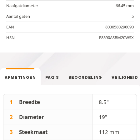
Naafgatdiameter
66.45 mm
Aantal gaten
5
EAN
8030580296090
HSN
F8590ASBM20WSX
AFMETINGEN
FAQ’S
BEOORDELING
VEILIGHEID
1
Breedte
8.5"
2
Diameter
19"
3
Steekmaat
112 mm