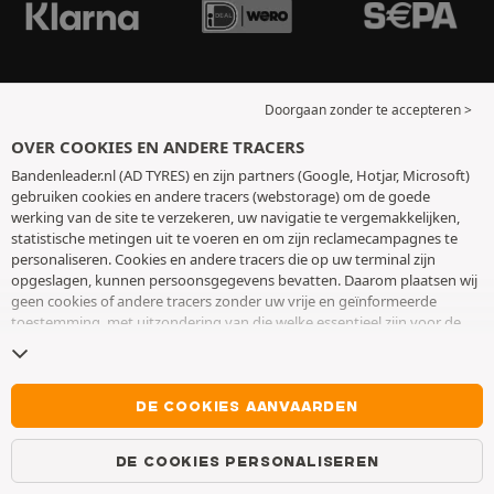
Doorgaan zonder te accepteren >
OVER COOKIES EN ANDERE TRACERS
Bandenleader.nl (AD TYRES) en zijn partners (Google, Hotjar, Microsoft)
gebruiken cookies en andere tracers (webstorage) om de goede
werking van de site te verzekeren, uw navigatie te vergemakkelijken,
statistische metingen uit te voeren en om zijn reclamecampagnes te
personaliseren. Cookies en andere tracers die op uw terminal zijn
opgeslagen, kunnen persoonsgegevens bevatten. Daarom plaatsen wij
geen cookies of andere tracers zonder uw vrije en geïnformeerde
toestemming, met uitzondering van die welke essentieel zijn voor de
werking van de site. We bewaren uw keuze 6 maanden. U kunt uw
toestemming op elk moment intrekken door naar de pagina over
cookies en andere tracers
te gaan. U kunt ervoor kiezen om verder te
surfen zonder het deponeren van cookies of andere tracers te
DE COOKIES AANVAARDEN
aanvaarden. Weigering verhindert de toegang tot diensten niet AD
TYRES. Voor meer informatie,
bezoek de cookies en andere tracers
DE COOKIES PERSONALISEREN
pagina.