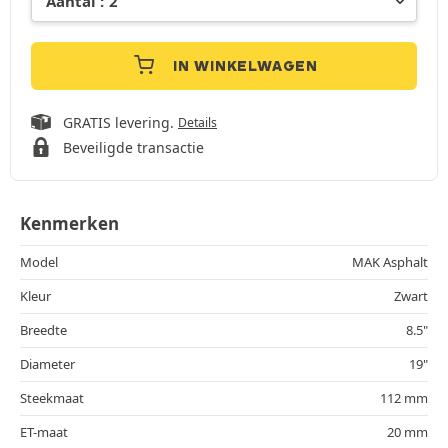
IN WINKELWAGEN
GRATIS levering.
Details
Beveiligde transactie
Kenmerken
Model
MAK Asphalt
Kleur
Zwart
Breedte
8.5"
Diameter
19"
Steekmaat
112 mm
ET-maat
20 mm