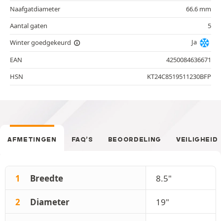
Naafgatdiameter
66.6 mm
Aantal gaten
5
Ja
Winter goedgekeurd
EAN
4250084636671
HSN
KT24C8519511230BFP
AFMETINGEN
FAQ’S
BEOORDELING
VEILIGHEID
1
Breedte
8.5"
2
Diameter
19"