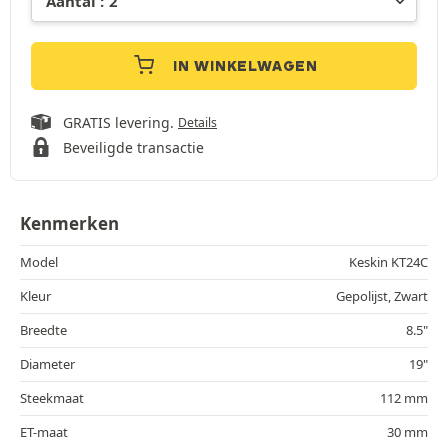
IN WINKELWAGEN
GRATIS levering.
Details
Beveiligde transactie
Kenmerken
Model
Keskin KT24C
Kleur
Gepolijst, Zwart
Breedte
8.5"
Diameter
19"
Steekmaat
112 mm
ET-maat
30 mm