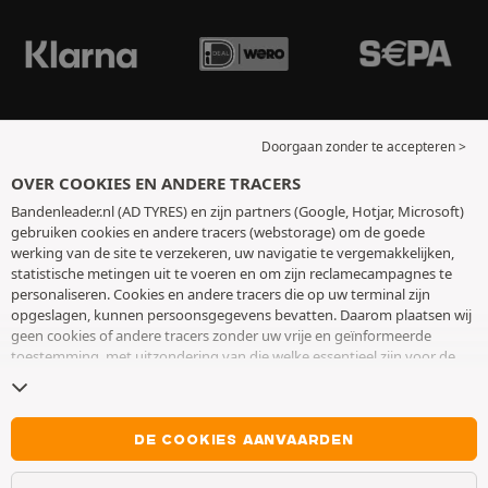
Doorgaan zonder te accepteren >
OVER COOKIES EN ANDERE TRACERS
Bandenleader.nl (AD TYRES) en zijn partners (Google, Hotjar, Microsoft)
gebruiken cookies en andere tracers (webstorage) om de goede
werking van de site te verzekeren, uw navigatie te vergemakkelijken,
statistische metingen uit te voeren en om zijn reclamecampagnes te
personaliseren. Cookies en andere tracers die op uw terminal zijn
opgeslagen, kunnen persoonsgegevens bevatten. Daarom plaatsen wij
geen cookies of andere tracers zonder uw vrije en geïnformeerde
toestemming, met uitzondering van die welke essentieel zijn voor de
werking van de site. We bewaren uw keuze 6 maanden. U kunt uw
toestemming op elk moment intrekken door naar de pagina over
cookies en andere tracers
te gaan. U kunt ervoor kiezen om verder te
surfen zonder het deponeren van cookies of andere tracers te
DE COOKIES AANVAARDEN
aanvaarden. Weigering verhindert de toegang tot diensten niet AD
TYRES. Voor meer informatie,
bezoek de cookies en andere tracers