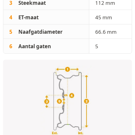
3
Steekmaat
112 mm
4
ET-maat
45 mm
5
Naafgatdiameter
66.6 mm
6
Aantal gaten
5