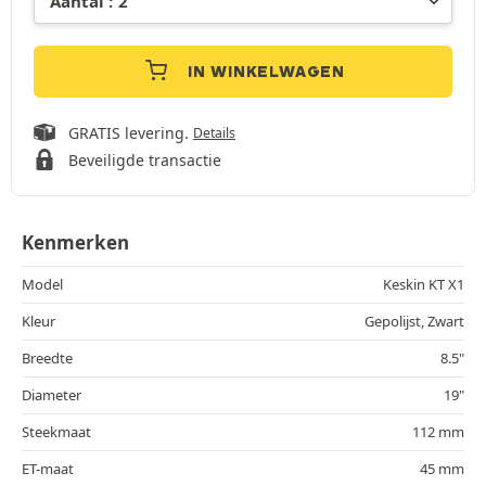
IN WINKELWAGEN
GRATIS levering.
Details
Beveiligde transactie
Kenmerken
Model
Keskin KT X1
Kleur
Gepolijst, Zwart
Breedte
8.5"
Diameter
19"
Steekmaat
112 mm
ET-maat
45 mm