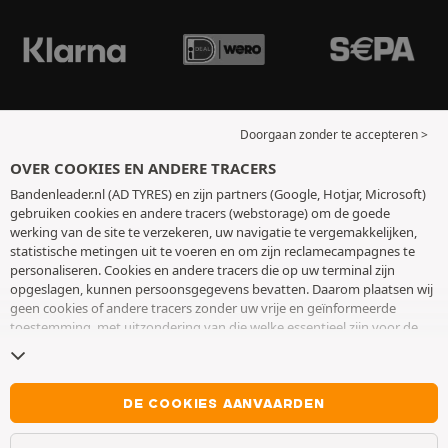
Doorgaan zonder te accepteren >
OVER COOKIES EN ANDERE TRACERS
Bandenleader.nl (AD TYRES) en zijn partners (Google, Hotjar, Microsoft)
gebruiken cookies en andere tracers (webstorage) om de goede
werking van de site te verzekeren, uw navigatie te vergemakkelijken,
statistische metingen uit te voeren en om zijn reclamecampagnes te
personaliseren. Cookies en andere tracers die op uw terminal zijn
opgeslagen, kunnen persoonsgegevens bevatten. Daarom plaatsen wij
geen cookies of andere tracers zonder uw vrije en geïnformeerde
toestemming, met uitzondering van die welke essentieel zijn voor de
werking van de site. We bewaren uw keuze 6 maanden. U kunt uw
toestemming op elk moment intrekken door naar de pagina over
cookies en andere tracers
te gaan. U kunt ervoor kiezen om verder te
surfen zonder het deponeren van cookies of andere tracers te
DE COOKIES AANVAARDEN
aanvaarden. Weigering verhindert de toegang tot diensten niet AD
TYRES. Voor meer informatie,
bezoek de cookies en andere tracers