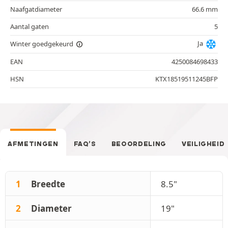
Naafgatdiameter
66.6 mm
Aantal gaten
5
Ja
Winter goedgekeurd
EAN
4250084698433
HSN
KTX18519511245BFP
AFMETINGEN
FAQ’S
BEOORDELING
VEILIGHEID
1
Breedte
8.5"
2
Diameter
19"