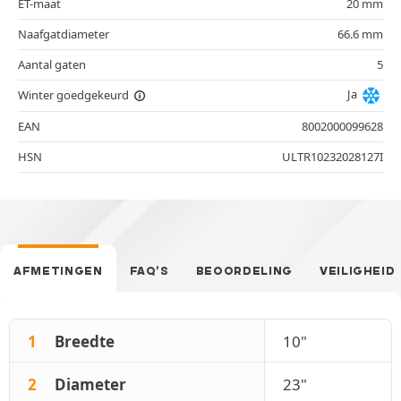
ET-maat
20 mm
Naafgatdiameter
66.6 mm
Aantal gaten
5
Ja
Winter goedgekeurd
EAN
8002000099628
HSN
ULTR10232028127I
AFMETINGEN
FAQ’S
BEOORDELING
VEILIGHEID
1
Breedte
10"
2
Diameter
23"