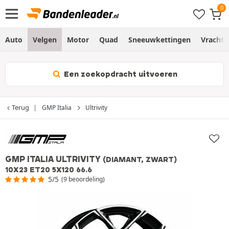
Auto
Velgen
Motor
Quad
Sneeuwkettingen
Vracht
Een zoekopdracht uitvoeren
Terug
GMP Italia
Ultrivity
GMP ITALIA ULTRIVITY
(DIAMANT, ZWART)
10X23 ET20 5X120 66.6
5/5
(9 beoordeling)