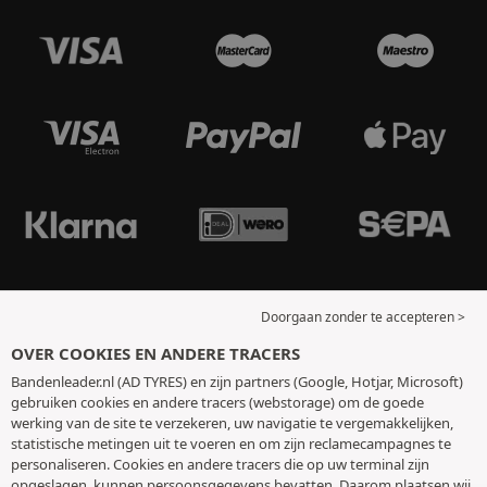
Doorgaan zonder te accepteren >
OVER COOKIES EN ANDERE TRACERS
Bandenleader.nl (AD TYRES) en zijn partners (Google, Hotjar, Microsoft)
gebruiken cookies en andere tracers (webstorage) om de goede
werking van de site te verzekeren, uw navigatie te vergemakkelijken,
statistische metingen uit te voeren en om zijn reclamecampagnes te
personaliseren. Cookies en andere tracers die op uw terminal zijn
opgeslagen, kunnen persoonsgegevens bevatten. Daarom plaatsen wij