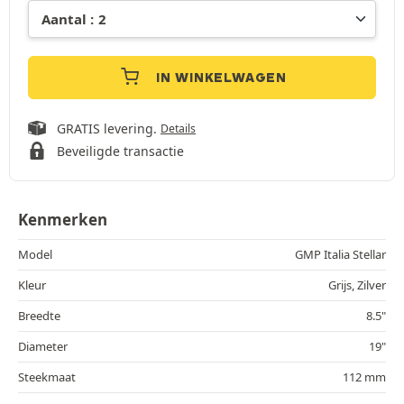
IN WINKELWAGEN
GRATIS levering.
Details
Beveiligde transactie
Kenmerken
Model
GMP Italia Stellar
Kleur
Grijs, Zilver
Breedte
8.5"
Diameter
19"
Steekmaat
112 mm