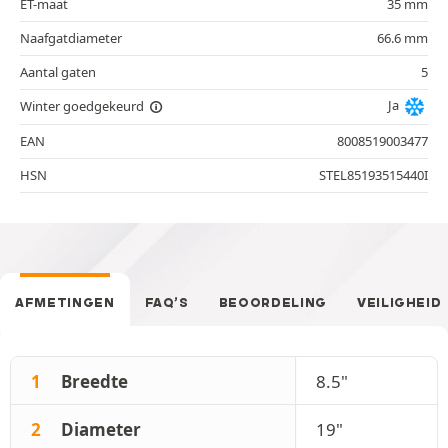
ET-maat
35 mm
Naafgatdiameter
66.6 mm
Aantal gaten
5
Ja
Winter goedgekeurd
EAN
8008519003477
HSN
STEL85193515440I
AFMETINGEN
FAQ’S
BEOORDELING
VEILIGHEID
1
Breedte
8.5"
2
Diameter
19"