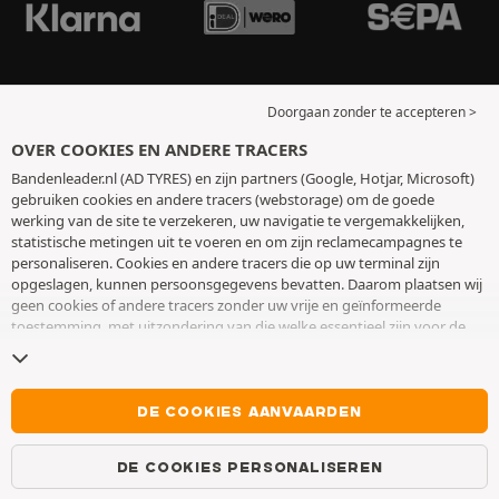
Doorgaan zonder te accepteren >
OVER COOKIES EN ANDERE TRACERS
Bandenleader.nl (AD TYRES) en zijn partners (Google, Hotjar, Microsoft)
gebruiken cookies en andere tracers (webstorage) om de goede
werking van de site te verzekeren, uw navigatie te vergemakkelijken,
statistische metingen uit te voeren en om zijn reclamecampagnes te
personaliseren. Cookies en andere tracers die op uw terminal zijn
opgeslagen, kunnen persoonsgegevens bevatten. Daarom plaatsen wij
geen cookies of andere tracers zonder uw vrije en geïnformeerde
toestemming, met uitzondering van die welke essentieel zijn voor de
werking van de site. We bewaren uw keuze 6 maanden. U kunt uw
toestemming op elk moment intrekken door naar de pagina over
cookies en andere tracers
te gaan. U kunt ervoor kiezen om verder te
surfen zonder het deponeren van cookies of andere tracers te
DE COOKIES AANVAARDEN
aanvaarden. Weigering verhindert de toegang tot diensten niet AD
TYRES. Voor meer informatie,
bezoek de cookies en andere tracers
DE COOKIES PERSONALISEREN
pagina.