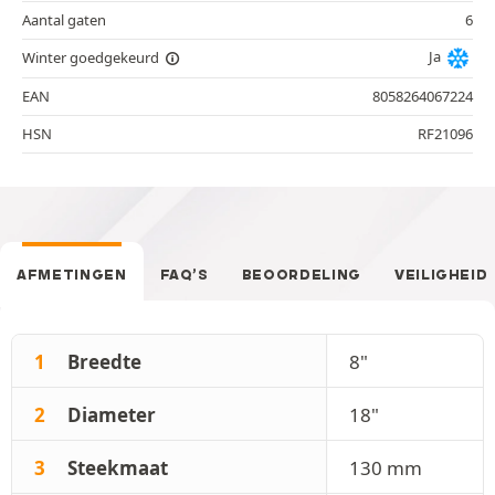
Aantal gaten
6
Ja
Winter goedgekeurd
EAN
8058264067224
HSN
RF21096
AFMETINGEN
FAQ’S
BEOORDELING
VEILIGHEID
1
Breedte
8"
2
Diameter
18"
3
Steekmaat
130 mm