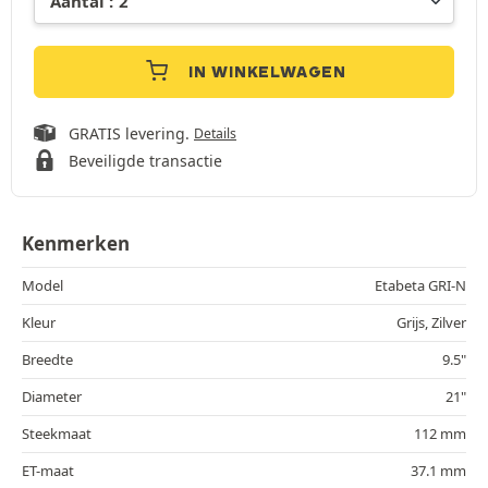
IN WINKELWAGEN
GRATIS levering.
Details
Beveiligde transactie
Kenmerken
Model
Etabeta GRI-N
Kleur
Grijs, Zilver
Breedte
9.5"
Diameter
21"
Steekmaat
112 mm
ET-maat
37.1 mm