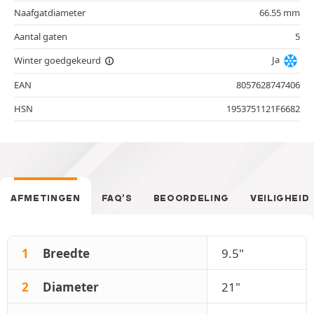
Naafgatdiameter
66.55 mm
Aantal gaten
5
Ja
Winter goedgekeurd
EAN
8057628747406
HSN
1953751121F6682
AFMETINGEN
FAQ’S
BEOORDELING
VEILIGHEID
1
Breedte
9.5"
2
Diameter
21"