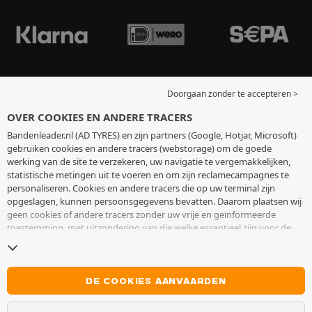
Doorgaan zonder te accepteren >
OVER COOKIES EN ANDERE TRACERS
Bandenleader.nl (AD TYRES) en zijn partners (Google, Hotjar, Microsoft)
gebruiken cookies en andere tracers (webstorage) om de goede
werking van de site te verzekeren, uw navigatie te vergemakkelijken,
statistische metingen uit te voeren en om zijn reclamecampagnes te
personaliseren. Cookies en andere tracers die op uw terminal zijn
opgeslagen, kunnen persoonsgegevens bevatten. Daarom plaatsen wij
geen cookies of andere tracers zonder uw vrije en geïnformeerde
toestemming, met uitzondering van die welke essentieel zijn voor de
werking van de site. We bewaren uw keuze 6 maanden. U kunt uw
toestemming op elk moment intrekken door naar de pagina over
cookies en andere tracers
te gaan. U kunt ervoor kiezen om verder te
surfen zonder het deponeren van cookies of andere tracers te
DE COOKIES AANVAARDEN
aanvaarden. Weigering verhindert de toegang tot diensten niet AD
TYRES. Voor meer informatie,
bezoek de cookies en andere tracers