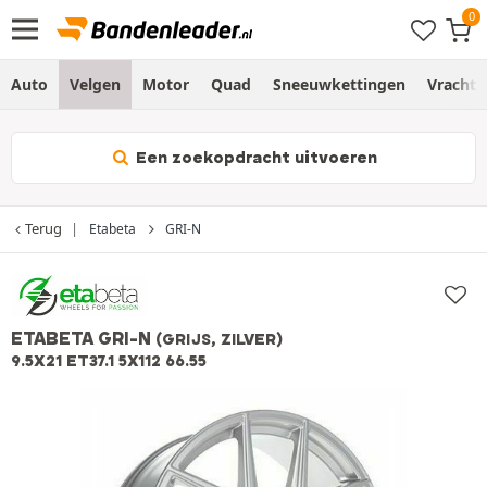
Auto
Velgen
Motor
Quad
Sneeuwkettingen
Vracht
Een zoekopdracht uitvoeren
Terug
Etabeta
GRI-N
ETABETA GRI-N
(GRIJS, ZILVER)
9.5X21 ET37.1 5X112 66.55