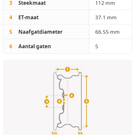
3
Steekmaat
112 mm
4
ET-maat
37.1 mm
5
Naafgatdiameter
66.55 mm
6
Aantal gaten
5