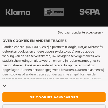
Doorgaan zonder te accepteren >
OVER COOKIES EN ANDERE TRACERS
Bandenleader.nl (AD TYRES) en zijn partners (Google, Hotjar, Microsoft)
gebruiken cookies en andere tracers (webstorage) om de goede
werking van de site te verzekeren, uw navigatie te vergemakkelijken,
statistische metingen uit te voeren en om zijn reclamecampagnes te
personaliseren. Cookies en andere tracers die op uw terminal zijn
opgeslagen, kunnen persoonsgegevens bevatten. Daarom plaatsen wij
geen cookies of andere tracers zonder uw vrije en geïnformeerde
toestemming, met uitzondering van die welke essentieel zijn voor de
werking van de site. We bewaren uw keuze 6 maanden. U kunt uw
toestemming op elk moment intrekken door naar de pagina over
cookies en andere tracers
te gaan. U kunt ervoor kiezen om verder te
surfen zonder het deponeren van cookies of andere tracers te
DE COOKIES AANVAARDEN
aanvaarden. Weigering verhindert de toegang tot diensten niet AD
TYRES. Voor meer informatie,
bezoek de cookies en andere tracers