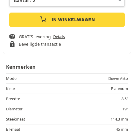
IN WINKELWAGEN
GRATIS levering.
Details
Beveiligde transactie
Kenmerken
Model
Diewe Alito
Kleur
Platinium
Breedte
8.5"
Diameter
19"
Steekmaat
114.3 mm
ET-maat
45 mm