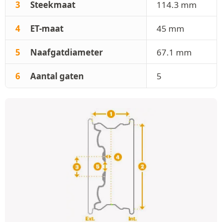
3
Steekmaat
114.3 mm
4
ET-maat
45 mm
5
Naafgatdiameter
67.1 mm
6
Aantal gaten
5