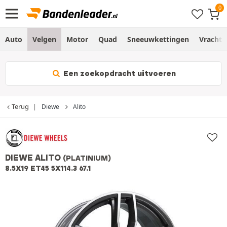
Auto
Velgen
Motor
Quad
Sneeuwkettingen
Vracht
Een zoekopdracht uitvoeren
Terug
Diewe
Alito
DIEWE ALITO
(PLATINIUM)
8.5X19 ET45 5X114.3 67.1