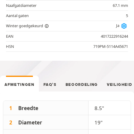
Naafgatdiameter
67.1 mm
Aantal gaten
5
Ja
Winter goedgekeurd
EAN
4017222916244
HSN
719PM-5114A45671
AFMETINGEN
FAQ’S
BEOORDELING
VEILIGHEID
1
Breedte
8.5"
2
Diameter
19"