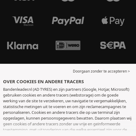
Doorgaan zonder te accepteren >
OVER COOKIES EN ANDERE TRACERS
Bandenleader.nl (AD TYRES) en zijn partners (Google, Hotjar, Microsoft)
gebruiken cookies en andere tracers (webstorage) om de goede
werking van de site te verzekeren, uw navigatie te vergemakkelijken,
statistische metingen uit te voeren en om zijn reclamecampagnes te
personaliseren. Cookies en andere tracers die op uw terminal zijn
opgeslagen, kunnen persoonsgegevens bevatten. Daarom plaatsen wij
geen cookies of andere tracers zonder uw vrije en geïnformeerde
toestemming, met uitzondering van die welke essentieel zijn voor de
werking van de site. We bewaren uw keuze 6 maanden. U kunt uw