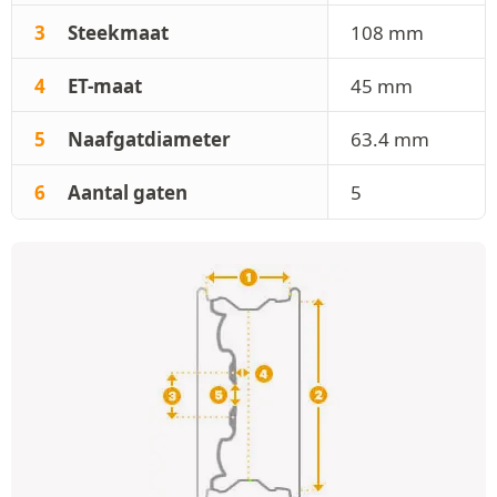
3
Steekmaat
108 mm
4
ET-maat
45 mm
5
Naafgatdiameter
63.4 mm
6
Aantal gaten
5