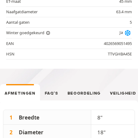
ET-maat
45 mm
Naafgatdiameter
63.4 mm
Aantal gaten
5
Ja
Winter goedgekeurd
EAN
4026569051495
HSN
TTVGHBA45E
AFMETINGEN
FAQ’S
BEOORDELING
VEILIGHEID
1
Breedte
8"
2
Diameter
18"