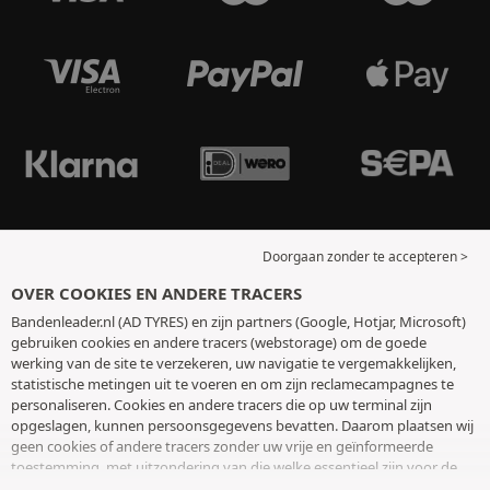
Doorgaan zonder te accepteren >
OVER COOKIES EN ANDERE TRACERS
Bandenleader.nl (AD TYRES) en zijn partners (Google, Hotjar, Microsoft)
gebruiken cookies en andere tracers (webstorage) om de goede
werking van de site te verzekeren, uw navigatie te vergemakkelijken,
statistische metingen uit te voeren en om zijn reclamecampagnes te
personaliseren. Cookies en andere tracers die op uw terminal zijn
opgeslagen, kunnen persoonsgegevens bevatten. Daarom plaatsen wij
geen cookies of andere tracers zonder uw vrije en geïnformeerde
toestemming, met uitzondering van die welke essentieel zijn voor de
werking van de site. We bewaren uw keuze 6 maanden. U kunt uw