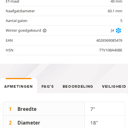
ET-maat
40 mm
Naafgatdiameter
60.1 mm
Aantal gaten
5
Ja
Winter goedgekeurd
EAN
4026569085476
HSN
TTV10BA40BE
AFMETINGEN
FAQ’S
BEOORDELING
VEILIGHEID
1
Breedte
7"
2
Diameter
18"