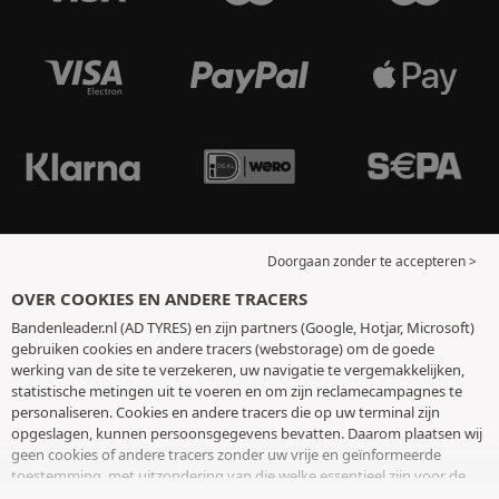
Doorgaan zonder te accepteren >
OVER COOKIES EN ANDERE TRACERS
Bandenleader.nl (AD TYRES) en zijn partners (Google, Hotjar, Microsoft)
gebruiken cookies en andere tracers (webstorage) om de goede
werking van de site te verzekeren, uw navigatie te vergemakkelijken,
statistische metingen uit te voeren en om zijn reclamecampagnes te
personaliseren. Cookies en andere tracers die op uw terminal zijn
opgeslagen, kunnen persoonsgegevens bevatten. Daarom plaatsen wij
geen cookies of andere tracers zonder uw vrije en geïnformeerde
toestemming, met uitzondering van die welke essentieel zijn voor de
werking van de site. We bewaren uw keuze 6 maanden. U kunt uw