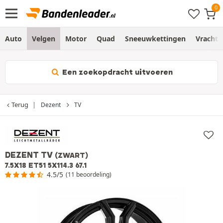
Auto
Velgen
Motor
Quad
Sneeuwkettingen
Vracht
Een zoekopdracht uitvoeren
Terug
Dezent
TV
DEZENT TV
(ZWART)
7.5X18 ET51 5X114.3 67.1
4.5/5
(11 beoordeling)