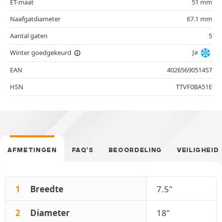
ET-maat
51 mm
Naafgatdiameter
67.1 mm
Aantal gaten
5
Ja
Winter goedgekeurd
EAN
4026569051457
HSN
TTVF0BA51E
AFMETINGEN
FAQ’S
BEOORDELING
VEILIGHEID
1
Breedte
7.5"
2
Diameter
18"