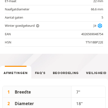
ET-maat
22 mm
Naafgatdiameter
66.6 mm
Aantal gaten
5
Ja
Winter goedgekeurd
EAN
4026569048754
HSN
TTV18BP22E
AFMETINGEN
FAQ’S
BEOORDELING
VEILIGHEID
1
Breedte
7"
2
Diameter
18"