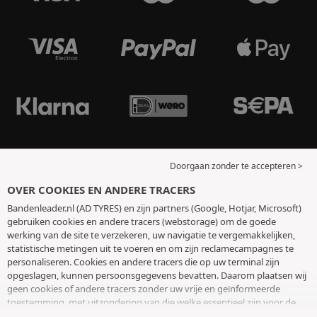
Doorgaan zonder te accepteren >
OVER COOKIES EN ANDERE TRACERS
Bandenleader.nl (AD TYRES) en zijn partners (Google, Hotjar, Microsoft)
gebruiken cookies en andere tracers (webstorage) om de goede
werking van de site te verzekeren, uw navigatie te vergemakkelijken,
statistische metingen uit te voeren en om zijn reclamecampagnes te
personaliseren. Cookies en andere tracers die op uw terminal zijn
opgeslagen, kunnen persoonsgegevens bevatten. Daarom plaatsen wij
geen cookies of andere tracers zonder uw vrije en geïnformeerde
toestemming, met uitzondering van die welke essentieel zijn voor de
werking van de site. We bewaren uw keuze 6 maanden. U kunt uw