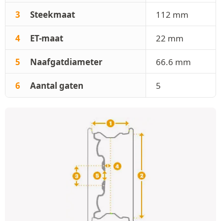
3
Steekmaat
112 mm
4
ET-maat
22 mm
5
Naafgatdiameter
66.6 mm
6
Aantal gaten
5