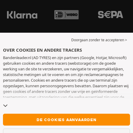
Doorgaan zonder te accepteren >
OVER COOKIES EN ANDERE TRACERS
Bandenleader.nl (AD TYRES) en zijn partners (Google, Hotjar, Microsoft)
gebruiken cookies en andere tracers (webstorage) om de goede
werking van de site te verzekeren, uw navigatie te vergemakkelijken,
statistische metingen uit te voeren en om zijn reclamecampagnes te
personaliseren. Cookies en andere tracers die op uw terminal zijn
opgeslagen, kunnen persoonsgegevens bevatten. Daarom plaatsen wij
geen cookies of andere tracers zonder uw vrije en geïnformeerde
toestemming, met uitzondering van die welke essentieel zijn voor de
werking van de site. We bewaren uw keuze 6 maanden. U kunt uw
toestemming op elk moment intrekken door naar de pagina over
cookies en andere tracers
te gaan. U kunt ervoor kiezen om verder te
surfen zonder het deponeren van cookies of andere tracers te
DE COOKIES AANVAARDEN
aanvaarden. Weigering verhindert de toegang tot diensten niet AD
TYRES. Voor meer informatie,
bezoek de cookies en andere tracers