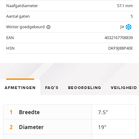
Naafgatdiameter
57.1 mm
Aantal gaten
5
Ja
Winter goedgekeurd
EAN
4032167708839
HSN
DKF9J8BP40E
AFMETINGEN
FAQ’S
BEOORDELING
VEILIGHEID
1
Breedte
7.5"
2
Diameter
19"