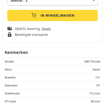
IN WINKELWAGEN
GRATIS levering.
Details
Beveiligde transactie
Kenmerken
Model
DBV Florida
Kleur
Zwart
Breedte
7.5"
Diameter
19"
Steekmaat
112 mm
ET-maat
40 mm