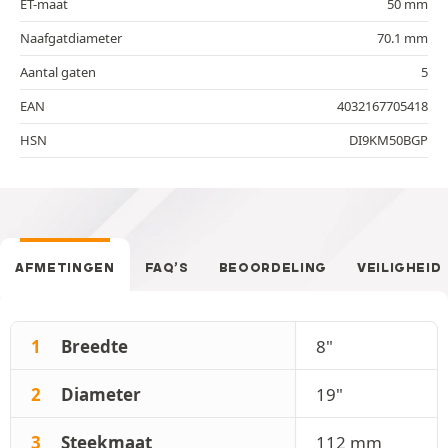
ET-maat
50 mm
Naafgatdiameter
70.1 mm
Aantal gaten
5
EAN
4032167705418
HSN
DI9KM50BGP
AFMETINGEN
FAQ’S
BEOORDELING
VEILIGHEID
1
Breedte
8"
2
Diameter
19"
3
Steekmaat
112 mm