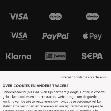
Doorgaan zonder te accepteren >
OVER COOKIES EN ANDERE TRACERS
Bandenleader.nl (AD TYRES) en zijn partners (Google, Hotjar, Microsoft)
gebruiken cookies en andere tracers (webstorage) om de goede
werking van de site te verzekeren, uw navigatie te vergemakkelijken,
statistische metingen uit te voeren en om zijn reclamecampagnes te
personaliseren. Cookies en andere tracers die op uw terminal zijn