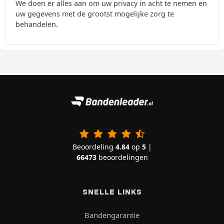
We doen er alles aan om uw privacy in acht te nemen en
uw gegevens met de grootst mogelijke zorg te
behandelen.
Beoordeling
4.84
op
5
|
66473
beoordelingen
SNELLE LINKS
Bandengarantie