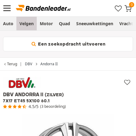
Auto
Velgen
Motor
Quad
Sneeuwkettingen
Vracht
Een zoekopdracht uitvoeren
Terug
DBV
Andorra II
DBV ANDORRA II
(ZILVER)
7X17 ET45 5X100 60.1
4.5/5
(3 beoordeling)