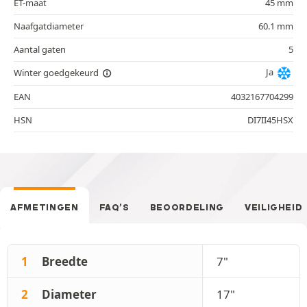
ET-maat
45 mm
Naafgatdiameter
60.1 mm
Aantal gaten
5
Ja
Winter goedgekeurd
EAN
4032167704299
HSN
DI7II45HSX
AFMETINGEN
FAQ’S
BEOORDELING
VEILIGHEID
1
Breedte
7"
2
Diameter
17"