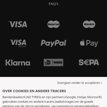
FAQ’s
Doorgaan zonder te accepteren >
OVER COOKIES EN ANDERE TRACERS
Bandenleader.nl (AD TYRES) en zijn partners (Google, Hotjar, Microsoft)
gebruiken cookies en andere tracers (webstorage) om de goede
werking van de site te verzekeren, uw navigatie te vergemakkelijken,