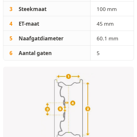
3
Steekmaat
100 mm
4
ET-maat
45 mm
5
Naafgatdiameter
60.1 mm
6
Aantal gaten
5