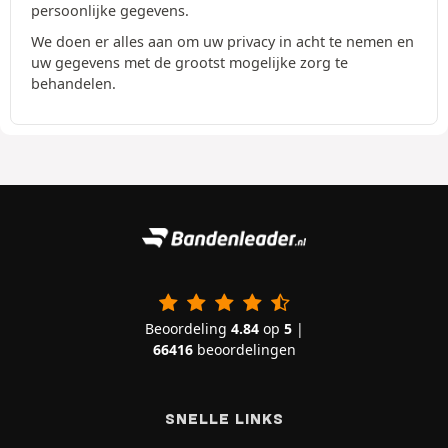
persoonlijke gegevens.
We doen er alles aan om uw privacy in acht te nemen en
uw gegevens met de grootst mogelijke zorg te
behandelen.
Beoordeling
4.84
op
5
|
66416
beoordelingen
SNELLE LINKS