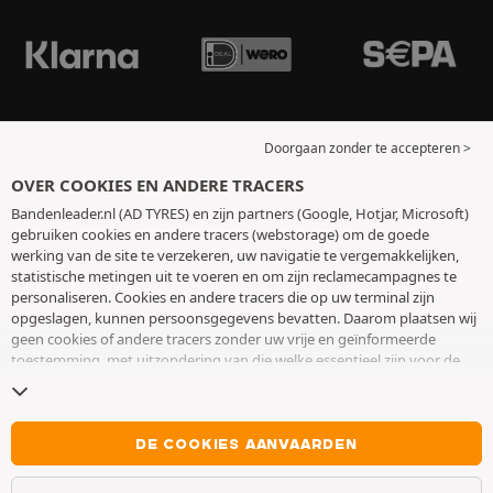
Doorgaan zonder te accepteren >
OVER COOKIES EN ANDERE TRACERS
Bandenleader.nl (AD TYRES) en zijn partners (Google, Hotjar, Microsoft)
gebruiken cookies en andere tracers (webstorage) om de goede
werking van de site te verzekeren, uw navigatie te vergemakkelijken,
statistische metingen uit te voeren en om zijn reclamecampagnes te
personaliseren. Cookies en andere tracers die op uw terminal zijn
opgeslagen, kunnen persoonsgegevens bevatten. Daarom plaatsen wij
geen cookies of andere tracers zonder uw vrije en geïnformeerde
toestemming, met uitzondering van die welke essentieel zijn voor de
werking van de site. We bewaren uw keuze 6 maanden. U kunt uw
toestemming op elk moment intrekken door naar de pagina over
cookies en andere tracers
te gaan. U kunt ervoor kiezen om verder te
surfen zonder het deponeren van cookies of andere tracers te
DE COOKIES AANVAARDEN
aanvaarden. Weigering verhindert de toegang tot diensten niet AD
TYRES. Voor meer informatie,
bezoek de cookies en andere tracers