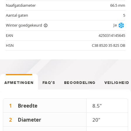
Naafgatdiameter
66.5 mm
Aantal gaten
5
Ja
Winter goedgekeurd
EAN
4250314145645
HSN
C38 8520 35 82S DB
AFMETINGEN
FAQ’S
BEOORDELING
VEILIGHEID
1
Breedte
8.5"
2
Diameter
20"