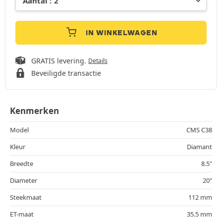
IN WINKELWAGEN
GRATIS levering.
Details
Beveiligde transactie
Kenmerken
Model
CMS C38
Kleur
Diamant
Breedte
8.5"
Diameter
20"
Steekmaat
112 mm
ET-maat
35.5 mm