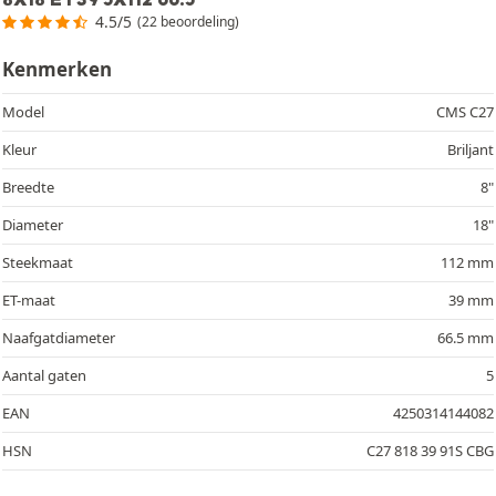
4.5/5
(22 beoordeling)
Kenmerken
Model
CMS C27
Kleur
Briljant
Breedte
8"
Diameter
18"
Steekmaat
112 mm
ET-maat
39 mm
Naafgatdiameter
66.5 mm
Aantal gaten
5
EAN
4250314144082
HSN
C27 818 39 91S CBG