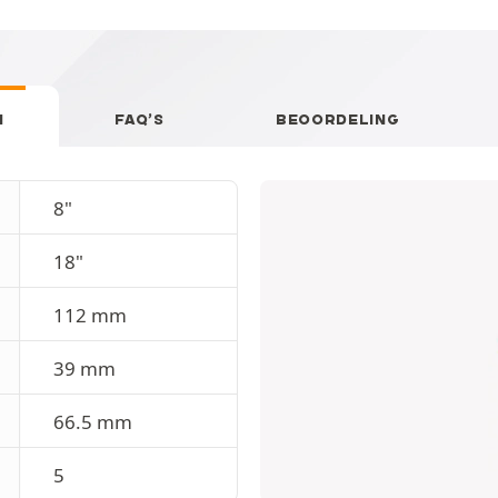
N
FAQ’S
BEOORDELING
8"
18"
112 mm
39 mm
66.5 mm
5