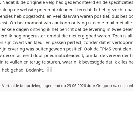
Nadat ik de originele velg had gedemonteerd en de specificatie
 ik op de website pneumaticileader.it terecht. Ik heb gezocht naa
censies heb opgezocht, en veel daarvan waren positief, dus besloo
eist. Op het moment van aankoop ontving ik een e-mail met alle
enkele dagen ontving ik het bericht dat de levering in twee dele
werd ik nog ongeruster, omdat die niet erg goed waren. Toch is a
zijn zwart van kleur en passen perfect, zonder dat er verloopri
ijn ervaring was buitengewoon positief. Ook de TPMS-ventielen
gecontacteerd door pneumaticileader.it, omdat de vervoerder ha
te vullen en terug te sturen, waarin ik bevestigde dat ik alles ha
n heb gehad. Bedankt.
Vertaalde beoordeling ingediend op 23-06-2026 door Gregorio na een aa