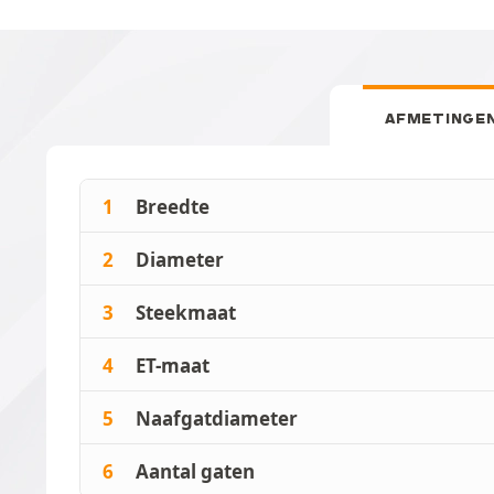
AFMETINGE
1
Breedte
2
Diameter
3
Steekmaat
4
ET-maat
5
Naafgatdiameter
6
Aantal gaten