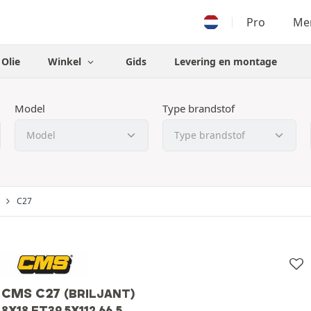
Pro
Men
Olie
Winkel
Gids
Levering en montage
Model
Type brandstof
C27
CMS C27
(BRILJANT)
8X18 ET39 5X112 66.5