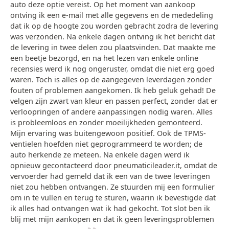
auto deze optie vereist. Op het moment van aankoop
ontving ik een e-mail met alle gegevens en de mededeling
dat ik op de hoogte zou worden gebracht zodra de levering
was verzonden. Na enkele dagen ontving ik het bericht dat
de levering in twee delen zou plaatsvinden. Dat maakte me
een beetje bezorgd, en na het lezen van enkele online
recensies werd ik nog ongeruster, omdat die niet erg goed
waren. Toch is alles op de aangegeven leverdagen zonder
fouten of problemen aangekomen. Ik heb geluk gehad! De
velgen zijn zwart van kleur en passen perfect, zonder dat er
verloopringen of andere aanpassingen nodig waren. Alles
is probleemloos en zonder moeilijkheden gemonteerd.
Mijn ervaring was buitengewoon positief. Ook de TPMS-
ventielen hoefden niet geprogrammeerd te worden; de
auto herkende ze meteen. Na enkele dagen werd ik
opnieuw gecontacteerd door pneumaticileader.it, omdat de
vervoerder had gemeld dat ik een van de twee leveringen
niet zou hebben ontvangen. Ze stuurden mij een formulier
om in te vullen en terug te sturen, waarin ik bevestigde dat
ik alles had ontvangen wat ik had gekocht. Tot slot ben ik
blij met mijn aankopen en dat ik geen leveringsproblemen