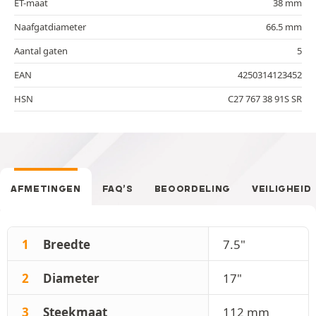
ET-maat
38 mm
Naafgatdiameter
66.5 mm
Aantal gaten
5
EAN
4250314123452
HSN
C27 767 38 91S SR
AFMETINGEN
FAQ’S
BEOORDELING
VEILIGHEID
1
Breedte
7.5"
2
Diameter
17"
3
Steekmaat
112 mm