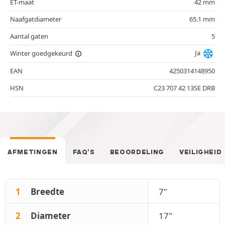
ET-maat
42 mm
Naafgatdiameter
65.1 mm
Aantal gaten
5
Ja
Winter goedgekeurd
EAN
4250314148950
HSN
C23 707 42 13SE DRB
AFMETINGEN
FAQ’S
BEOORDELING
VEILIGHEID
1
Breedte
7"
2
Diameter
17"