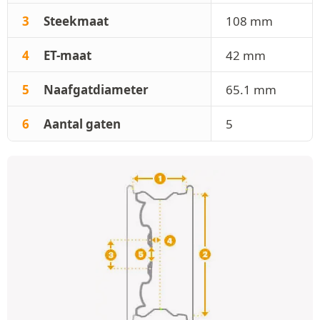
3
Steekmaat
108 mm
4
ET-maat
42 mm
5
Naafgatdiameter
65.1 mm
6
Aantal gaten
5