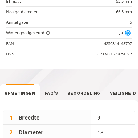
ET-maat
52.5 mm
Naafgatdiameter
66.5 mm
Aantal gaten
5
Ja
Winter goedgekeurd
EAN
4250314148707
HSN
C23 908 52 82SE SR
AFMETINGEN
FAQ’S
BEOORDELING
VEILIGHEID
1
Breedte
9"
2
Diameter
18"