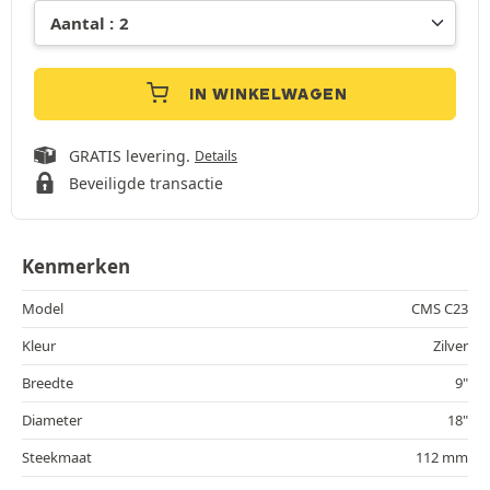
IN WINKELWAGEN
GRATIS levering.
Details
Beveiligde transactie
Kenmerken
Model
CMS C23
Kleur
Zilver
Breedte
9"
Diameter
18"
Steekmaat
112 mm