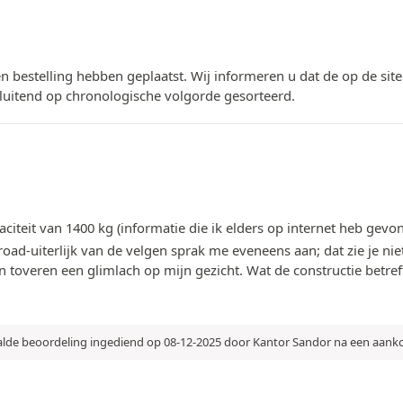
n bestelling hebben geplaatst. Wij informeren u dat de op de si
luitend op chronologische volgorde gesorteerd.
eit van 1400 kg (informatie die ik elders op internet heb gevonde
oad-uiterlijk van de velgen sprak me eveneens aan; dat zie je n
n toveren een glimlach op mijn gezicht. Wat de constructie betreft
alde beoordeling ingediend op 08-12-2025 door Kantor Sandor na een aank