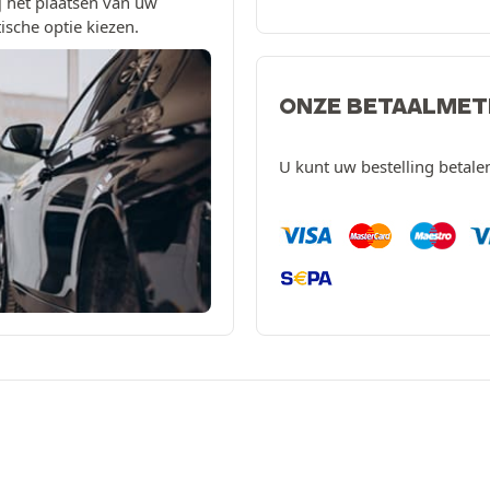
 het plaatsen van uw
ische optie kiezen.
ONZE BETAALME
U kunt uw bestelling betal