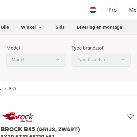
Pro
Men
Olie
Winkel
Gids
Levering en montage
Model
Type brandstof
k
B45
BROCK B45
(GRIJS, ZWART)
8X20 ET43 5X120 65.1