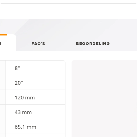
N
FAQ’S
BEOORDELING
8"
20"
120 mm
43 mm
65.1 mm