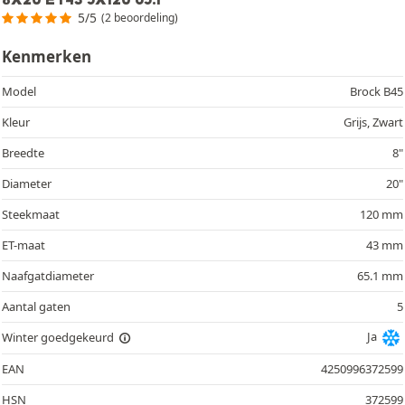
5/5
(2 beoordeling)
Kenmerken
Model
Brock B45
Kleur
Grijs, Zwart
Breedte
8"
Diameter
20"
Steekmaat
120 mm
ET-maat
43 mm
Naafgatdiameter
65.1 mm
Aantal gaten
5
Ja
Winter goedgekeurd
EAN
4250996372599
HSN
372599