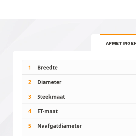
AFMETINGE
1
Breedte
2
Diameter
3
Steekmaat
4
ET-maat
5
Naafgatdiameter