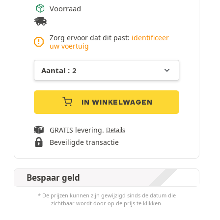
Voorraad
Zorg ervoor dat dit past:
identificeer
uw voertuig
IN WINKELWAGEN
GRATIS levering.
Details
Beveiligde transactie
Bespaar geld
* De prijzen kunnen zijn gewijzigd sinds de datum die
zichtbaar wordt door op de prijs te klikken.